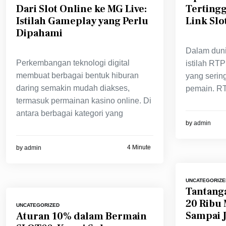
Dari Slot Online ke MG Live:
Tertingg
Istilah Gameplay yang Perlu
Link Slo
Dipahami
Dalam duni
Perkembangan teknologi digital
istilah RTP
membuat berbagai bentuk hiburan
yang serin
daring semakin mudah diakses,
pemain. RT
termasuk permainan kasino online. Di
antara berbagai kategori yang
by
admin
4 Minute
by
admin
UNCATEGORIZE
Tantanga
20 Ribu
UNCATEGORIZED
Sampai J
Aturan 10% dalam Bermain