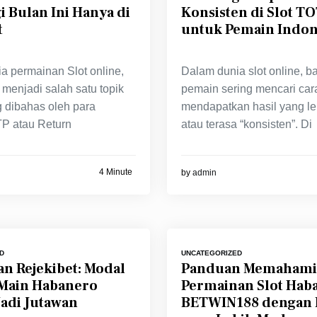
i Bulan Ini Hanya di
Konsisten di Slot T
t
untuk Pemain Indon
a permainan Slot online,
Dalam dunia slot online, b
 menjadi salah satu topik
pemain sering mencari car
g dibahas oleh para
mendapatkan hasil yang leb
P atau Return
atau terasa “konsisten”. Di
4 Minute
by
admin
D
UNCATEGORIZED
n Rejekibet: Modal
Panduan Memahami 
 Main Habanero
Permainan Slot Hab
adi Jutawan
BETWIN188 dengan