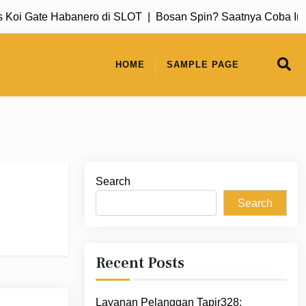
oi Gate Habanero di SLOT |
Bosan Spin? Saatnya Coba Interak
HOME
SAMPLE PAGE
Search
Search
Recent Posts
Layanan Pelanggan Tapir328: