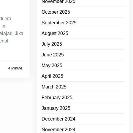
November 2025
October 2025
di era
September 2025
ini
lajari. Jika
August 2025
enal
July 2025
June 2025
May 2025
4 Minute
April 2025
March 2025
February 2025
January 2025
December 2024
November 2024