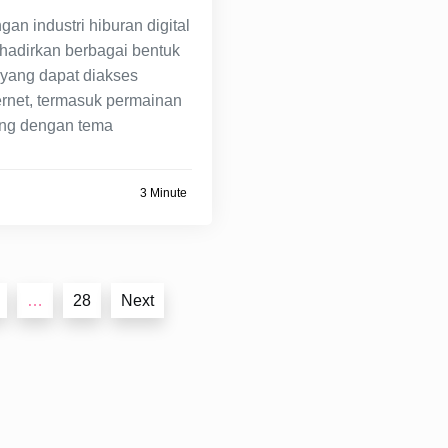
an industri hiburan digital
hadirkan berbagai bentuk
yang dapat diakses
ternet, termasuk permainan
ing dengan tema
3 Minute
…
28
Next