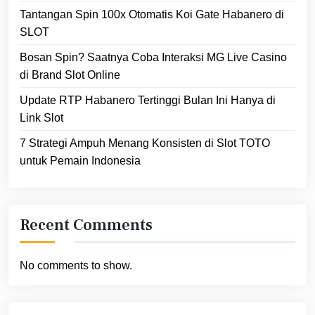
Tantangan Spin 100x Otomatis Koi Gate Habanero di
SLOT
Bosan Spin? Saatnya Coba Interaksi MG Live Casino
di Brand Slot Online
Update RTP Habanero Tertinggi Bulan Ini Hanya di
Link Slot
7 Strategi Ampuh Menang Konsisten di Slot TOTO
untuk Pemain Indonesia
Recent Comments
No comments to show.