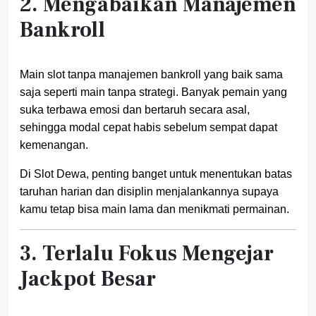
2. Mengabaikan Manajemen
Bankroll
Main slot tanpa manajemen bankroll yang baik sama
saja seperti main tanpa strategi. Banyak pemain yang
suka terbawa emosi dan bertaruh secara asal,
sehingga modal cepat habis sebelum sempat dapat
kemenangan.
Di Slot Dewa, penting banget untuk menentukan batas
taruhan harian dan disiplin menjalankannya supaya
kamu tetap bisa main lama dan menikmati permainan.
3. Terlalu Fokus Mengejar
Jackpot Besar