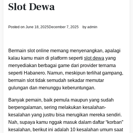
Slot Dewa
Posted on
June 18, 2025
December 7, 2025
by
admin
Bermain slot online memang menyenangkan, apalagi
kalau kamu main di platform seperti
slot dewa
yang
menyediakan berbagai game dari provider ternama
seperti Habanero. Namun, meskipun terlihat gampang,
bermain slot tidak semudah sekadar memutar
gulungan dan menunggu keberuntungan.
Banyak pemain, baik pemula maupun yang sudah
berpengalaman, sering melakukan kesalahan-
kesalahan yang justru bisa merugikan mereka sendiri.
Nah, supaya kamu nggak masuk dalam daftar “korban”
kesalahan, berikut ini adalah 10 kesalahan umum saat