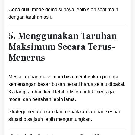
Coba dulu mode demo supaya lebih siap saat main
dengan taruhan asli.
5. Menggunakan Taruhan
Maksimum Secara Terus-
Menerus
Meski taruhan maksimum bisa memberikan potensi
kemenangan besar, bukan berarti harus selalu dipakai.
Kadang taruhan kecil lebih efisien untuk menjaga
modal dan bertahan lebih lama.
Strategi menurunkan dan menaikkan taruhan sesuai
situasi bisa jauh lebih menguntungkan.