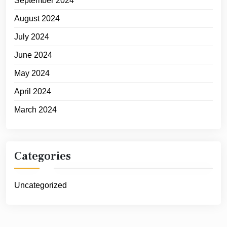
September 2024
August 2024
July 2024
June 2024
May 2024
April 2024
March 2024
Categories
Uncategorized