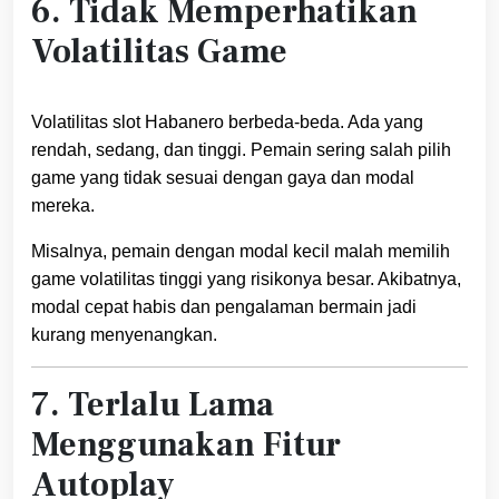
6. Tidak Memperhatikan
Volatilitas Game
Volatilitas slot Habanero berbeda-beda. Ada yang
rendah, sedang, dan tinggi. Pemain sering salah pilih
game yang tidak sesuai dengan gaya dan modal
mereka.
Misalnya, pemain dengan modal kecil malah memilih
game volatilitas tinggi yang risikonya besar. Akibatnya,
modal cepat habis dan pengalaman bermain jadi
kurang menyenangkan.
7. Terlalu Lama
Menggunakan Fitur
Autoplay