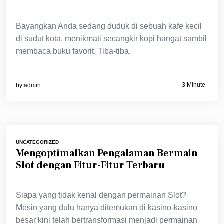
Bayangkan Anda sedang duduk di sebuah kafe kecil
di sudut kota, menikmati secangkir kopi hangat sambil
membaca buku favorit. Tiba-tiba,
3 Minute
by
admin
UNCATEGORIZED
Mengoptimalkan Pengalaman Bermain
Slot dengan Fitur-Fitur Terbaru
Siapa yang tidak kenal dengan permainan Slot?
Mesin yang dulu hanya ditemukan di kasino-kasino
besar kini telah bertransformasi menjadi permainan