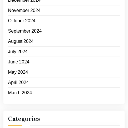
December 2024
November 2024
October 2024
September 2024
August 2024
July 2024
June 2024
May 2024
April 2024
March 2024
Categories