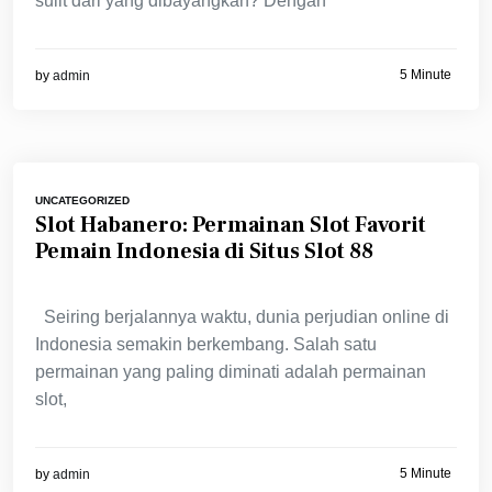
sulit dari yang dibayangkan? Dengan
5 Minute
by
admin
UNCATEGORIZED
Slot Habanero: Permainan Slot Favorit
Pemain Indonesia di Situs Slot 88
Seiring berjalannya waktu, dunia perjudian online di
Indonesia semakin berkembang. Salah satu
permainan yang paling diminati adalah permainan
slot,
5 Minute
by
admin