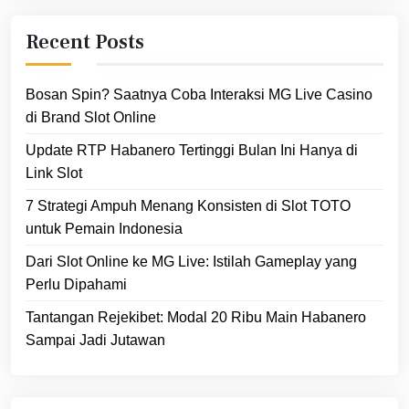
Recent Posts
Bosan Spin? Saatnya Coba Interaksi MG Live Casino
di Brand Slot Online
Update RTP Habanero Tertinggi Bulan Ini Hanya di
Link Slot
7 Strategi Ampuh Menang Konsisten di Slot TOTO
untuk Pemain Indonesia
Dari Slot Online ke MG Live: Istilah Gameplay yang
Perlu Dipahami
Tantangan Rejekibet: Modal 20 Ribu Main Habanero
Sampai Jadi Jutawan