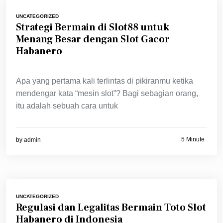
UNCATEGORIZED
Strategi Bermain di Slot88 untuk
Menang Besar dengan Slot Gacor
Habanero
Apa yang pertama kali terlintas di pikiranmu ketika
mendengar kata “mesin slot”? Bagi sebagian orang,
itu adalah sebuah cara untuk
5 Minute
by
admin
UNCATEGORIZED
Regulasi dan Legalitas Bermain Toto Slot
Habanero di Indonesia