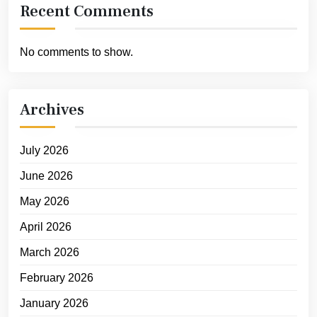
Recent Comments
No comments to show.
Archives
July 2026
June 2026
May 2026
April 2026
March 2026
February 2026
January 2026