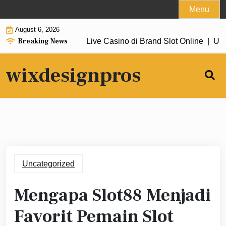
Skip
Menu
to
August 6, 2026
content
Breaking News
a Coba Interaksi MG Live Casino di Brand Slot Online |
Updat
wixdesignpros
Uncategorized
Mengapa Slot88 Menjadi
Favorit Pemain Slot