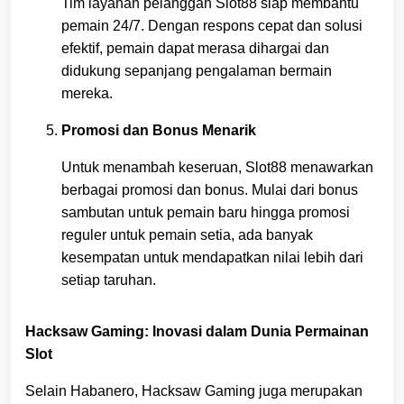
Tim layanan pelanggan Slot88 siap membantu
pemain 24/7. Dengan respons cepat dan solusi
efektif, pemain dapat merasa dihargai dan
didukung sepanjang pengalaman bermain
mereka.
Promosi dan Bonus Menarik
Untuk menambah keseruan, Slot88 menawarkan
berbagai promosi dan bonus. Mulai dari bonus
sambutan untuk pemain baru hingga promosi
reguler untuk pemain setia, ada banyak
kesempatan untuk mendapatkan nilai lebih dari
setiap taruhan.
Hacksaw Gaming: Inovasi dalam Dunia Permainan
Slot
Selain Habanero, Hacksaw Gaming juga merupakan