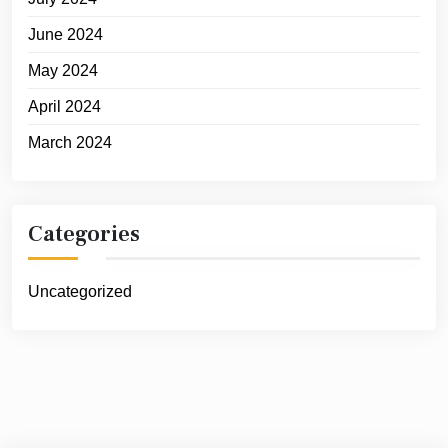
June 2024
May 2024
April 2024
March 2024
Categories
Uncategorized