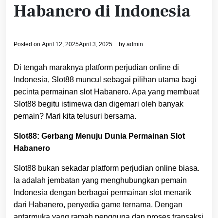
Habanero di Indonesia
Posted on
April 12, 2025
April 3, 2025
by
admin
Di tengah maraknya platform perjudian online di
Indonesia, Slot88 muncul sebagai pilihan utama bagi
pecinta permainan slot Habanero.
Apa yang membuat
Slot88 begitu istimewa dan digemari oleh banyak
pemain?
Mari kita telusuri bersama.​
Slot88: Gerbang Menuju Dunia Permainan Slot
Habanero
Slot88 bukan sekadar platform perjudian online biasa.
Ia adalah jembatan yang menghubungkan pemain
Indonesia dengan berbagai permainan slot menarik
dari Habanero, penyedia game ternama.
Dengan
antarmuka yang ramah pengguna dan proses transaksi