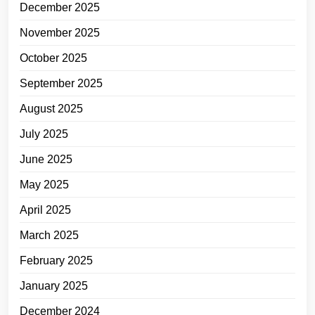
December 2025
November 2025
October 2025
September 2025
August 2025
July 2025
June 2025
May 2025
April 2025
March 2025
February 2025
January 2025
December 2024