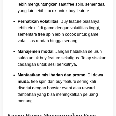
lebih menguntungkan saat free spin, sementara
yang lain lebih cocok untuk buy feature.
Perhatikan volatilitas
: Buy feature biasanya
lebih efektif di game dengan volatilitas tinggi,
sementara free spin lebih cocok untuk game
volatilitas rendah hingga sedang.
Manajemen modal
: Jangan habiskan seluruh
saldo untuk buy feature sekaligus. Tetap sisakan
cadangan untuk sesi berikutnya.
Manfaatkan misi harian dan promo
: Di
dewa
muda
, free spin dan buy feature sering kali
disertai dengan booster event atau reward
tambahan yang bisa meningkatkan peluang
menang.
Kapan Harus Menggunakan Free