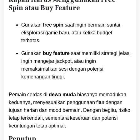
Spin atau Buy Feature
Gunakan
free spin
saat ingin bermain santai,
eksplorasi game baru, atau ketika budget
terbatas.
Gunakan
buy feature
saat memiliki strategi jelas,
ingin mengejar jackpot, atau ingin
memaksimalkan sesi dengan potensi
kemenangan tinggi.
Pemain cerdas di
dewa muda
biasanya memadukan
keduanya, menyesuaikan penggunaan fitur dengan
tujuan harian dan mood bermain. Dengan begitu, risiko
tetap terkendali, sementara keseruan dan potensi
keuntungan tetap optimal.
Penutup