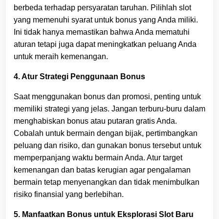
berbeda terhadap persyaratan taruhan. Pilihlah slot
yang memenuhi syarat untuk bonus yang Anda miliki.
Ini tidak hanya memastikan bahwa Anda mematuhi
aturan tetapi juga dapat meningkatkan peluang Anda
untuk meraih kemenangan.
4. Atur Strategi Penggunaan Bonus
Saat menggunakan bonus dan promosi, penting untuk
memiliki strategi yang jelas. Jangan terburu-buru dalam
menghabiskan bonus atau putaran gratis Anda.
Cobalah untuk bermain dengan bijak, pertimbangkan
peluang dan risiko, dan gunakan bonus tersebut untuk
memperpanjang waktu bermain Anda. Atur target
kemenangan dan batas kerugian agar pengalaman
bermain tetap menyenangkan dan tidak menimbulkan
risiko finansial yang berlebihan.
5. Manfaatkan Bonus untuk Eksplorasi Slot Baru