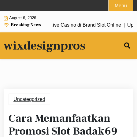
Skip
Menu
to
August 6, 2026
content
Breaking News
Coba Interaksi MG Live Casino di Brand Slot Online |
Update 
wixdesignpros
Uncategorized
Cara Memanfaatkan
Promosi Slot Badak69