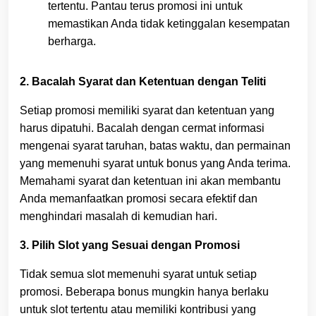
tertentu. Pantau terus promosi ini untuk
memastikan Anda tidak ketinggalan kesempatan
berharga.
2. Bacalah Syarat dan Ketentuan dengan Teliti
Setiap promosi memiliki syarat dan ketentuan yang
harus dipatuhi. Bacalah dengan cermat informasi
mengenai syarat taruhan, batas waktu, dan permainan
yang memenuhi syarat untuk bonus yang Anda terima.
Memahami syarat dan ketentuan ini akan membantu
Anda memanfaatkan promosi secara efektif dan
menghindari masalah di kemudian hari.
3. Pilih Slot yang Sesuai dengan Promosi
Tidak semua slot memenuhi syarat untuk setiap
promosi. Beberapa bonus mungkin hanya berlaku
untuk slot tertentu atau memiliki kontribusi yang