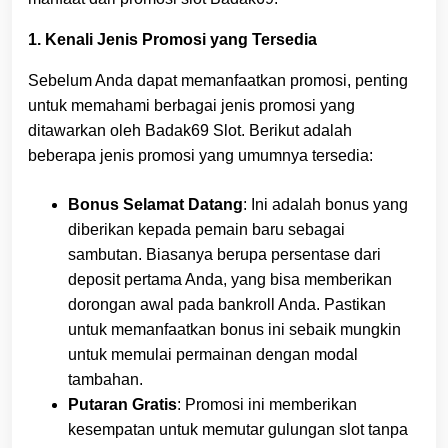
1. Kenali Jenis Promosi yang Tersedia
Sebelum Anda dapat memanfaatkan promosi, penting
untuk memahami berbagai jenis promosi yang
ditawarkan oleh Badak69 Slot. Berikut adalah
beberapa jenis promosi yang umumnya tersedia:
Bonus Selamat Datang
: Ini adalah bonus yang
diberikan kepada pemain baru sebagai
sambutan. Biasanya berupa persentase dari
deposit pertama Anda, yang bisa memberikan
dorongan awal pada bankroll Anda. Pastikan
untuk memanfaatkan bonus ini sebaik mungkin
untuk memulai permainan dengan modal
tambahan.
Putaran Gratis
: Promosi ini memberikan
kesempatan untuk memutar gulungan slot tanpa