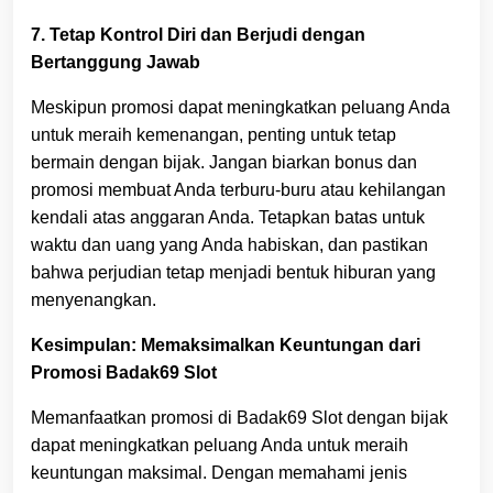
7. Tetap Kontrol Diri dan Berjudi dengan
Bertanggung Jawab
Meskipun promosi dapat meningkatkan peluang Anda
untuk meraih kemenangan, penting untuk tetap
bermain dengan bijak. Jangan biarkan bonus dan
promosi membuat Anda terburu-buru atau kehilangan
kendali atas anggaran Anda. Tetapkan batas untuk
waktu dan uang yang Anda habiskan, dan pastikan
bahwa perjudian tetap menjadi bentuk hiburan yang
menyenangkan.
Kesimpulan: Memaksimalkan Keuntungan dari
Promosi Badak69 Slot
Memanfaatkan promosi di Badak69 Slot dengan bijak
dapat meningkatkan peluang Anda untuk meraih
keuntungan maksimal. Dengan memahami jenis