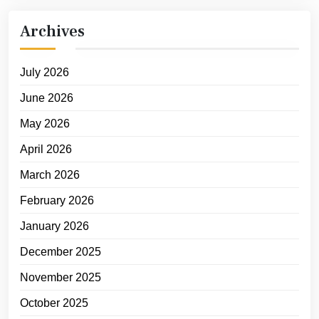
Archives
July 2026
June 2026
May 2026
April 2026
March 2026
February 2026
January 2026
December 2025
November 2025
October 2025