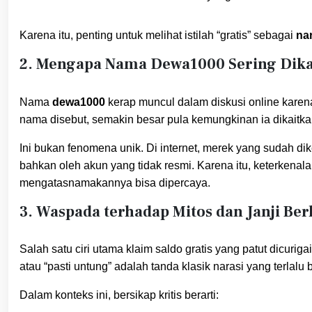
Karena itu, penting untuk melihat istilah “gratis” sebagai
na
2. Mengapa Nama Dewa1000 Sering Dika
Nama
dewa1000
kerap muncul dalam diskusi online karena
nama disebut, semakin besar pula kemungkinan ia dikaitka
Ini bukan fenomena unik. Di internet, merek yang sudah dike
bahkan oleh akun yang tidak resmi. Karena itu, keterkenal
mengatasnamakannya bisa dipercaya.
3. Waspada terhadap Mitos dan Janji Ber
Salah satu ciri utama klaim saldo gratis yang patut dicurig
atau “pasti untung” adalah tanda klasik narasi yang terlalu
Dalam konteks ini, bersikap kritis berarti: