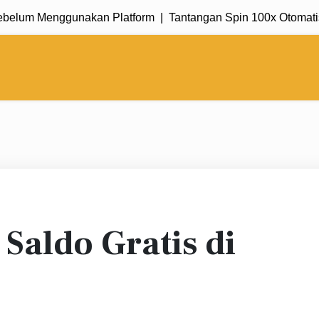
elum Menggunakan Platform |
Tantangan Spin 100x Otomatis K
Saldo Gratis di