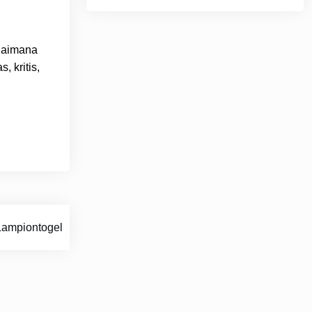
gaimana
, kritis,
Lampiontogel