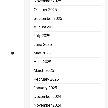
November 2025
October 2025
September 2025
August 2025
July 2025
June 2025
mencakup
May 2025
April 2025
March 2025
February 2025
January 2025
December 2024
November 2024