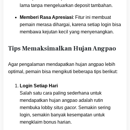
lama tanpa mengeluarkan deposit tambahan.
Memberi Rasa Apresiasi
: Fitur ini membuat
pemain merasa dihargai, karena setiap login bisa
membawa kejutan kecil yang menyenangkan.
Tips Memaksimalkan Hujan Angpao
Agar pengalaman mendapatkan hujan angpao lebih
optimal, pemain bisa mengikuti beberapa tips berikut:
Login Setiap Hari
Salah satu cara paling sederhana untuk
mendapatkan hujan angpao adalah rutin
membuka lobby
situs gacor
. Semakin sering
login, semakin banyak kesempatan untuk
mengklaim bonus harian.