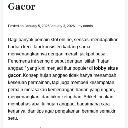
Gacor
Posted on
January 5, 2026
January 3, 2026
by
admin
Bagi banyak pemain slot online, sensasi mendapatkan
hadiah kecil tapi konsisten kadang sama
menyenangkannya dengan meraih jackpot besar.
Fenomena ini sering disebut dengan istilah “hujan
angpao,” yang kini menjadi fitur populer di
lobby situs
gacor
. Konsep hujan angpao tidak hanya menambah
keseruan permainan, tapi juga memberi kesempatan
pemain merasakan kemenangan harian yang ringan,
menyenangkan, dan bikin ketagihan. Artikel ini akan
membahas apa itu hujan angpao, bagaimana cara
kerjanya, dan tips agar pengalaman bermain semakin
seru.