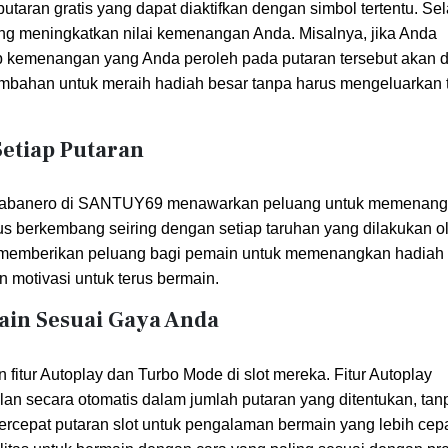
taran gratis yang dapat diaktifkan dengan simbol tertentu. Se
ng meningkatkan nilai kemenangan Anda. Misalnya, jika Anda
ap kemenangan yang Anda peroleh pada putaran tersebut akan d
 tambahan untuk meraih hadiah besar tanpa harus mengeluarkan
Setiap Putaran
ot Habanero di SANTUY69 menawarkan peluang untuk memenang
erus berkembang seiring dengan setiap taruhan yang dilakukan o
an memberikan peluang bagi pemain untuk memenangkan hadiah
motivasi untuk terus bermain.​
ain Sesuai Gaya Anda
tur Autoplay dan Turbo Mode di slot mereka. Fitur Autoplay
n secara otomatis dalam jumlah putaran yang ditentukan, tan
percepat putaran slot untuk pengalaman bermain yang lebih cep