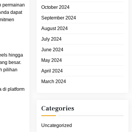
n permainan
October 2024
Anda dapat
September 2024
omitmen
August 2024
July 2024
June 2024
eels hingga
May 2024
ang besar.
 pilihan
April 2024
March 2024
 di platform
Categories
Uncategorized