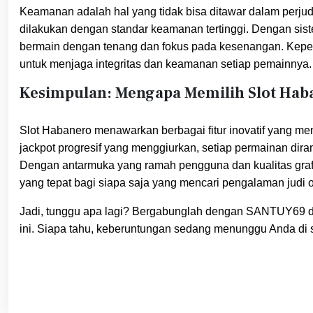
Keamanan adalah hal yang tidak bisa ditawar dalam perj
dilakukan dengan standar keamanan tertinggi. Dengan sis
bermain dengan tenang dan fokus pada kesenangan. Kepe
untuk menjaga integritas dan keamanan setiap pemainnya.​
Kesimpulan: Mengapa Memilih Slot Ha
Slot Habanero menawarkan berbagai fitur inovatif yang me
jackpot progresif yang menggiurkan, setiap permainan d
Dengan antarmuka yang ramah pengguna dan kualitas gra
yang tepat bagi siapa saja yang mencari pengalaman jud
Jadi, tunggu apa lagi? Bergabunglah dengan SANTUY69 dan n
ini. Siapa tahu, keberuntungan sedang menunggu Anda di s