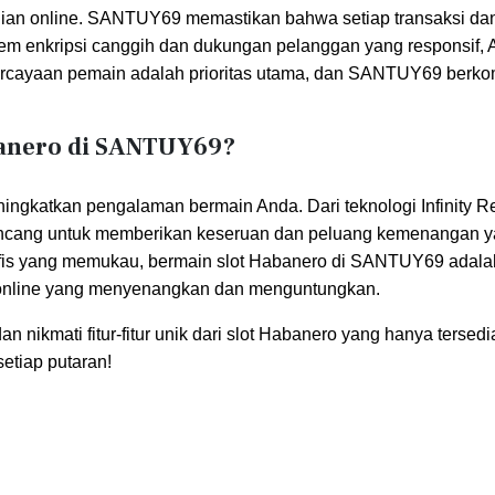
udian online. SANTUY69 memastikan bahwa setiap transaksi da
tem enkripsi canggih dan dukungan pelanggan yang responsif, 
rcayaan pemain adalah prioritas utama, dan SANTUY69 berk
banero di SANTUY69?
ningkatkan pengalaman bermain Anda. Dari teknologi Infinity R
irancang untuk memberikan keseruan dan peluang kemenangan y
fis yang memukau, bermain slot Habanero di SANTUY69 adalah
i online yang menyenangkan dan menguntungkan.​
ikmati fitur-fitur unik dari slot Habanero yang hanya tersedia
etiap putaran!