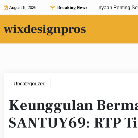
Skip
Breaking News
Layanan Pelanggan Tapir328: Pertanyaan Penting Sebe
August 8, 2026
to
content
wixdesignpros
Uncategorized
Keunggulan Bermai
SANTUY69: RTP Tin