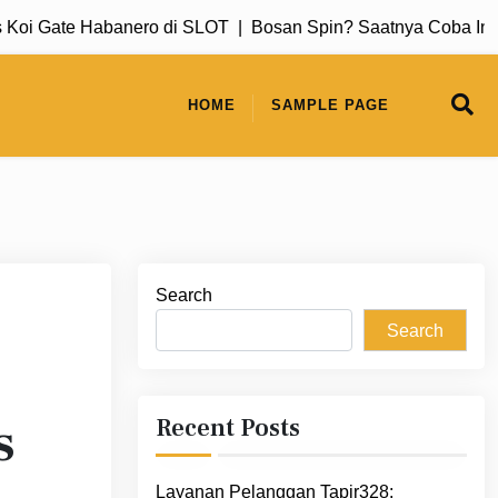
oi Gate Habanero di SLOT |
Bosan Spin? Saatnya Coba Interak
HOME
SAMPLE PAGE
Search
Search
s
Recent Posts
Layanan Pelanggan Tapir328: