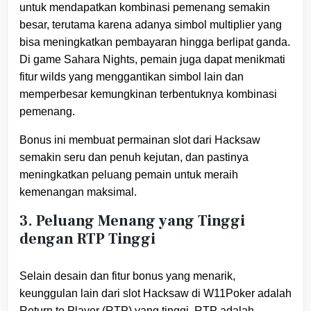
untuk mendapatkan kombinasi pemenang semakin
besar, terutama karena adanya simbol multiplier yang
bisa meningkatkan pembayaran hingga berlipat ganda.
Di game Sahara Nights, pemain juga dapat menikmati
fitur wilds yang menggantikan simbol lain dan
memperbesar kemungkinan terbentuknya kombinasi
pemenang.
Bonus ini membuat permainan slot dari Hacksaw
semakin seru dan penuh kejutan, dan pastinya
meningkatkan peluang pemain untuk meraih
kemenangan maksimal.
3. Peluang Menang yang Tinggi
dengan RTP Tinggi
Selain desain dan fitur bonus yang menarik,
keunggulan lain dari slot Hacksaw di W11Poker adalah
Return to Player (RTP) yang tinggi. RTP adalah