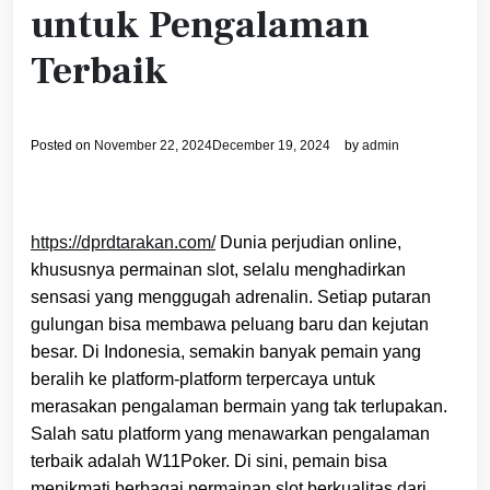
untuk Pengalaman
Terbaik
Posted on
November 22, 2024
December 19, 2024
by
admin
https://dprdtarakan.com/
Dunia perjudian online,
khususnya permainan slot, selalu menghadirkan
sensasi yang menggugah adrenalin. Setiap putaran
gulungan bisa membawa peluang baru dan kejutan
besar. Di Indonesia, semakin banyak pemain yang
beralih ke platform-platform terpercaya untuk
merasakan pengalaman bermain yang tak terlupakan.
Salah satu platform yang menawarkan pengalaman
terbaik adalah W11Poker. Di sini, pemain bisa
menikmati berbagai permainan slot berkualitas dari