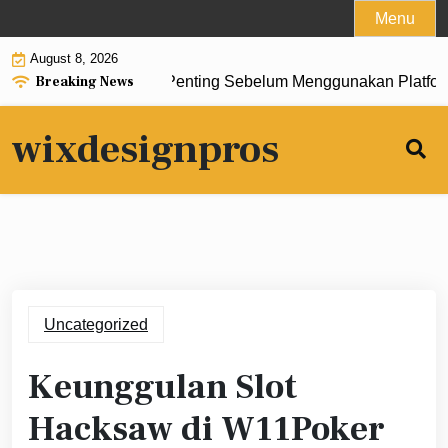
Skip
Menu
to
August 8, 2026
content
Breaking News
pir328: Pertanyaan Penting Sebelum Menggunakan Platform 
wixdesignpros
Uncategorized
Keunggulan Slot
Hacksaw di W11Poker