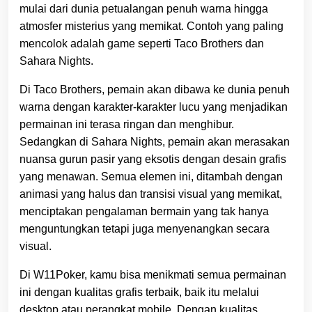
mulai dari dunia petualangan penuh warna hingga
atmosfer misterius yang memikat. Contoh yang paling
mencolok adalah game seperti Taco Brothers dan
Sahara Nights.
Di Taco Brothers, pemain akan dibawa ke dunia penuh
warna dengan karakter-karakter lucu yang menjadikan
permainan ini terasa ringan dan menghibur.
Sedangkan di Sahara Nights, pemain akan merasakan
nuansa gurun pasir yang eksotis dengan desain grafis
yang menawan. Semua elemen ini, ditambah dengan
animasi yang halus dan transisi visual yang memikat,
menciptakan pengalaman bermain yang tak hanya
menguntungkan tetapi juga menyenangkan secara
visual.
Di W11Poker, kamu bisa menikmati semua permainan
ini dengan kualitas grafis terbaik, baik itu melalui
desktop atau perangkat mobile. Dengan kualitas