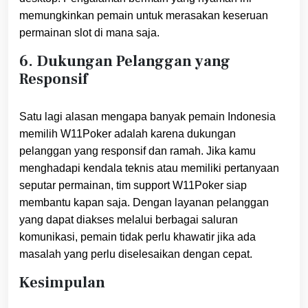
memungkinkan pemain untuk merasakan keseruan
permainan slot di mana saja.
6. Dukungan Pelanggan yang
Responsif
Satu lagi alasan mengapa banyak pemain Indonesia
memilih W11Poker adalah karena dukungan
pelanggan yang responsif dan ramah. Jika kamu
menghadapi kendala teknis atau memiliki pertanyaan
seputar permainan, tim support W11Poker siap
membantu kapan saja. Dengan layanan pelanggan
yang dapat diakses melalui berbagai saluran
komunikasi, pemain tidak perlu khawatir jika ada
masalah yang perlu diselesaikan dengan cepat.
Kesimpulan