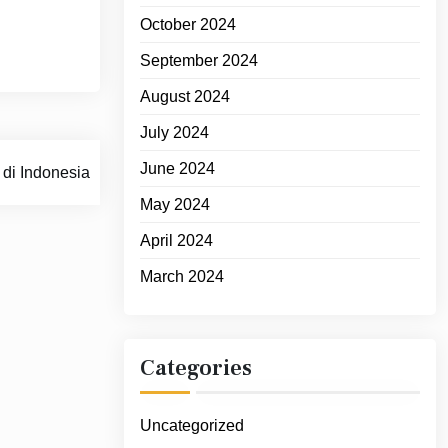
October 2024
September 2024
August 2024
July 2024
June 2024
 di Indonesia
May 2024
April 2024
March 2024
Categories
Uncategorized