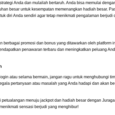
strategi Anda dan mulailah bertaruh. Anda bisa memulai denga
aruhan besar untuk kesempatan memenangkan hadiah besar. Pas
tuk diri Anda sendiri agar tetap menikmati pengalaman berjudi
berbagai promosi dan bonus yang ditawarkan oleh platform in
mendapatkan penawaran terbaru dan meningkatkan peluang And
h
ogin atau selama bermain, jangan ragu untuk menghubungi ti
gala pertanyaan atau masalah yang Anda hadapi dan akan b
i petualangan menuju jackpot dan hadiah besar dengan Juraga
 menikmati sensasi berjudi yang menghibur!