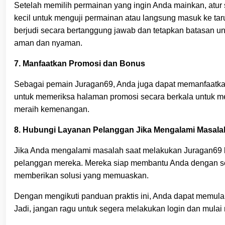
Setelah memilih permainan yang ingin Anda mainkan, atur 
kecil untuk menguji permainan atau langsung masuk ke t
berjudi secara bertanggung jawab dan tetapkan batasan un
aman dan nyaman.
7. Manfaatkan Promosi dan Bonus
Sebagai pemain Juragan69, Anda juga dapat memanfaatkan 
untuk memeriksa halaman promosi secara berkala untuk 
meraih kemenangan.
8. Hubungi Layanan Pelanggan Jika Mengalami Masala
Jika Anda mengalami masalah saat melakukan Juragan69 l
pelanggan mereka. Mereka siap membantu Anda dengan se
memberikan solusi yang memuaskan.
Dengan mengikuti panduan praktis ini, Anda dapat memula
Jadi, jangan ragu untuk segera melakukan login dan mulai