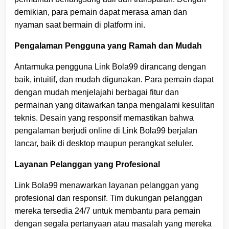
demikian, para pemain dapat merasa aman dan
nyaman saat bermain di platform ini.
Pengalaman Pengguna yang Ramah dan Mudah
Antarmuka pengguna Link Bola99 dirancang dengan
baik, intuitif, dan mudah digunakan. Para pemain dapat
dengan mudah menjelajahi berbagai fitur dan
permainan yang ditawarkan tanpa mengalami kesulitan
teknis. Desain yang responsif memastikan bahwa
pengalaman berjudi online di Link Bola99 berjalan
lancar, baik di desktop maupun perangkat seluler.
Layanan Pelanggan yang Profesional
Link Bola99 menawarkan layanan pelanggan yang
profesional dan responsif. Tim dukungan pelanggan
mereka tersedia 24/7 untuk membantu para pemain
dengan segala pertanyaan atau masalah yang mereka