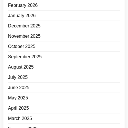
February 2026
January 2026
December 2025
November 2025
October 2025
September 2025
August 2025
July 2025
June 2025
May 2025
April 2025
March 2025