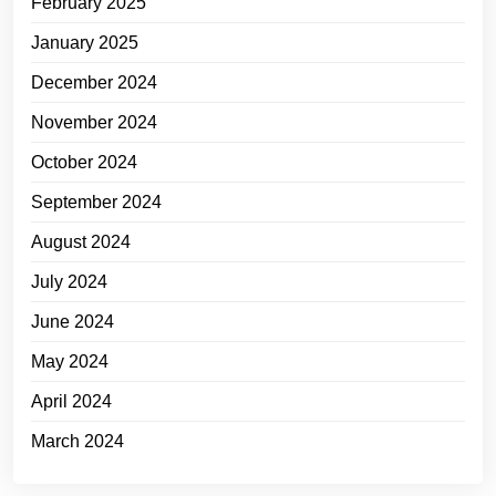
February 2025
January 2025
December 2024
November 2024
October 2024
September 2024
August 2024
July 2024
June 2024
May 2024
April 2024
March 2024