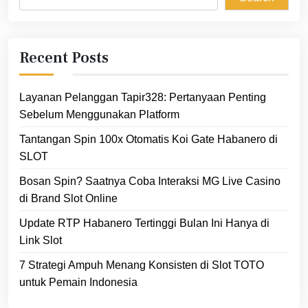
Recent Posts
Layanan Pelanggan Tapir328: Pertanyaan Penting
Sebelum Menggunakan Platform
Tantangan Spin 100x Otomatis Koi Gate Habanero di
SLOT
Bosan Spin? Saatnya Coba Interaksi MG Live Casino
di Brand Slot Online
Update RTP Habanero Tertinggi Bulan Ini Hanya di
Link Slot
7 Strategi Ampuh Menang Konsisten di Slot TOTO
untuk Pemain Indonesia