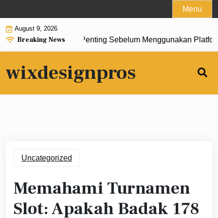
Skip
Menu
to
August 9, 2026
content
Breaking News
pir328: Pertanyaan Penting Sebelum Menggunakan Platform 
wixdesignpros
Uncategorized
Memahami Turnamen
Slot: Apakah Badak 178