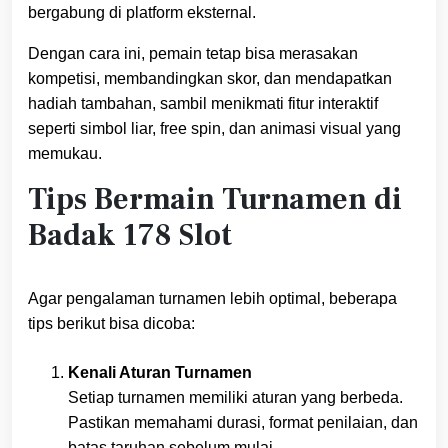
bergabung di platform eksternal.
Dengan cara ini, pemain tetap bisa merasakan
kompetisi, membandingkan skor, dan mendapatkan
hadiah tambahan, sambil menikmati fitur interaktif
seperti simbol liar, free spin, dan animasi visual yang
memukau.
Tips Bermain Turnamen di
Badak 178 Slot
Agar pengalaman turnamen lebih optimal, beberapa
tips berikut bisa dicoba:
Kenali Aturan Turnamen
Setiap turnamen memiliki aturan yang berbeda.
Pastikan memahami durasi, format penilaian, dan
batas taruhan sebelum mulai.