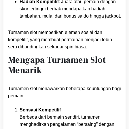
Hadiah Kompetitif
: Juara atau pemain dengan
skor tertinggi berhak mendapatkan hadiah
tambahan, mulai dari bonus saldo hingga jackpot.
Turnamen slot memberikan elemen sosial dan
kompetitif, yang membuat permainan menjadi lebih
seru dibandingkan sekadar spin biasa.
Mengapa Turnamen Slot
Menarik
Turnamen slot menawarkan beberapa keuntungan bagi
pemain:
Sensasi Kompetitif
Berbeda dari bermain sendiri, turnamen
menghadirkan pengalaman “bersaing” dengan