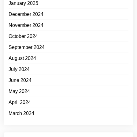
January 2025
December 2024
November 2024
October 2024
September 2024
August 2024
July 2024
June 2024
May 2024
April 2024
March 2024