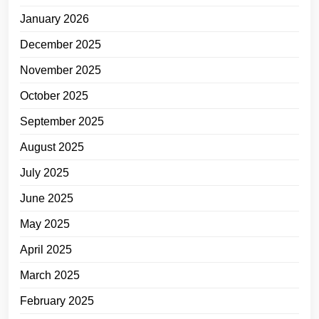
January 2026
December 2025
November 2025
October 2025
September 2025
August 2025
July 2025
June 2025
May 2025
April 2025
March 2025
February 2025