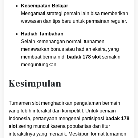
Kesempatan Belajar
Mengamati strategi pemain lain bisa memberikan
wawasan dan tips baru untuk permainan reguler.
Hadiah Tambahan
Selain kemenangan normal, turnamen
menawarkan bonus atau hadiah ekstra, yang
membuat bermain di
badak 178 slot
semakin
menguntungkan.
Kesimpulan
Turnamen slot menghadirkan pengalaman bermain
yang lebih interaktif dan kompetitif. Untuk pemain
Indonesia, pertanyaan mengenai partisipasi
badak 178
slot
sering muncul karena popularitas dan fitur
interaktifnya yang menarik. Meskipun format turnamen