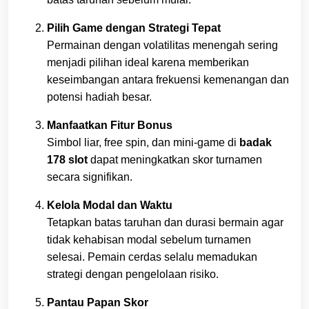
Pilih Game dengan Strategi Tepat
Permainan dengan volatilitas menengah sering
menjadi pilihan ideal karena memberikan
keseimbangan antara frekuensi kemenangan dan
potensi hadiah besar.
Manfaatkan Fitur Bonus
Simbol liar, free spin, dan mini-game di
badak
178 slot
dapat meningkatkan skor turnamen
secara signifikan.
Kelola Modal dan Waktu
Tetapkan batas taruhan dan durasi bermain agar
tidak kehabisan modal sebelum turnamen
selesai. Pemain cerdas selalu memadukan
strategi dengan pengelolaan risiko.
Pantau Papan Skor