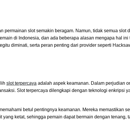
an permainan slot semakin beragam. Namun, tidak semua slot d
emain di Indonesia, dan ada beberapa alasan mengapa hal ini t
begitu diminati, serta peran penting dari provider seperti Hack
lih
slot terpercaya
adalah aspek keamanan. Dalam perjudian on
saksi. Slot terpercaya dilengkapi dengan teknologi enkripsi y
 memahami betul pentingnya keamanan. Mereka memastikan se
t yang ketat, sehingga pemain dapat bermain dengan tenang, 