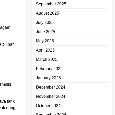
September 2025
August 2025
July 2025
eragam
June 2025
May 2025
pilihan,
April 2025
March 2025
February 2025
January 2025
miliki
December 2024
November 2024
ya tarik
October 2024
yak uang.
September 2024