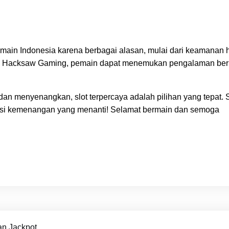
pemain Indonesia karena berbagai alasan, mulai dari keamanan 
erti Hacksaw Gaming, pemain dapat menemukan pengalaman be
dan menyenangkan, slot terpercaya adalah pilihan yang tepat.
tensi kemenangan yang menanti! Selamat bermain dan semoga
an Jackpot