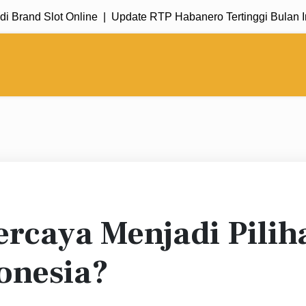
rand Slot Online |
Update RTP Habanero Tertinggi Bulan Ini H
rcaya Menjadi Pilih
onesia?