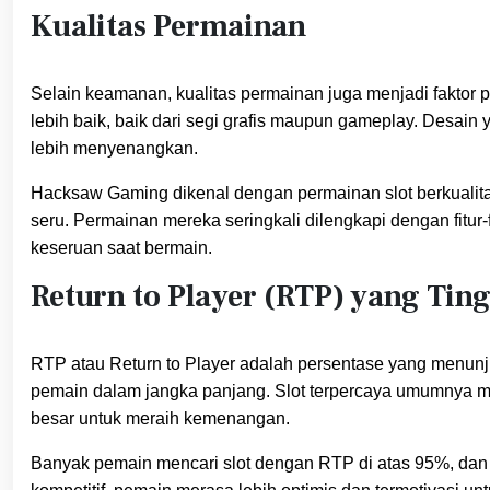
Kualitas Permainan
Selain keamanan, kualitas permainan juga menjadi faktor
lebih baik, baik dari segi grafis maupun gameplay. Desain 
lebih menyenangkan.
Hacksaw Gaming dikenal dengan permainan slot berkualit
seru. Permainan mereka seringkali dilengkapi dengan fitur-f
keseruan saat bermain.
Return to Player (RTP) yang Tin
RTP atau Return to Player adalah persentase yang menunj
pemain dalam jangka panjang. Slot terpercaya umumnya m
besar untuk meraih kemenangan.
Banyak pemain mencari slot dengan RTP di atas 95%, dan