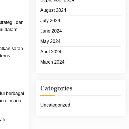
August 2024
July 2024
trategi, dan
iri dalam
June 2024
May 2024
atkan saran
April 2024
terus
March 2024
Categories
lui berbagai
an di mana
Uncategorized
ati