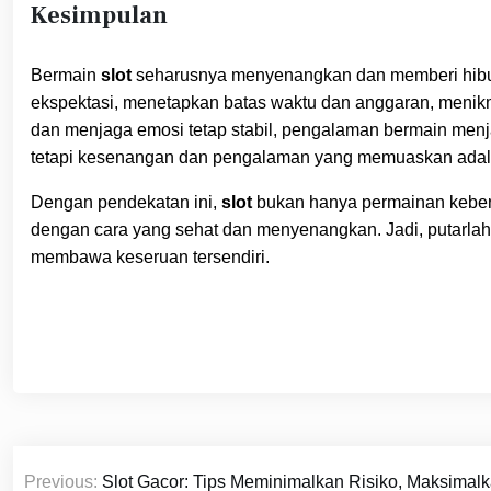
Kesimpulan
Bermain
slot
seharusnya menyenangkan dan memberi hibur
ekspektasi, menetapkan batas waktu dan anggaran, menik
dan menjaga emosi tetap stabil, pengalaman bermain menja
tetapi kesenangan dan pengalaman yang memuaskan adala
Dengan pendekatan ini,
slot
bukan hanya permainan keberun
dengan cara yang sehat dan menyenangkan. Jadi, putarlah
membawa keseruan tersendiri.
Post
Previous:
Slot Gacor: Tips Meminimalkan Risiko, Maksima