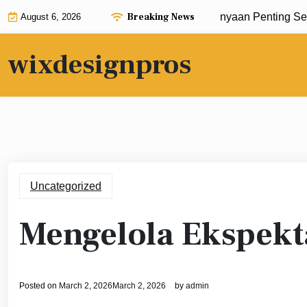
Skip
Breaking News
Layanan Pelanggan Tapir328: Pertanyaan Penting Seb
August 6, 2026
to
content
wixdesignpros
Uncategorized
Mengelola Ekspekta
Posted on
March 2, 2026
March 2, 2026
by
admin