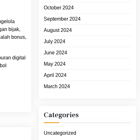
October 2024
September 2024
gelola
an bijak,
August 2024
dalah bonus,
July 2024
June 2024
uran digital
May 2024
bol
April 2024
March 2024
Categories
Uncategorized