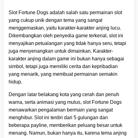
Slot Fortune Dogs adalah salah satu permainan slot
yang cukup unik dengan tema yang sangat
menggemaskan, yaitu karakter-karakter anjing lucu.
Dikembangkan oleh penyedia game terkenal, slot ini
menyajikan petualangan yang tidak hanya seru, tetapi
juga menyenangkan untuk dimainkan. Karakter-
karakter anjing dalam game ini bukan hanya sebagai
simbol, tetapi juga memiliki cerita dan kepribadian
yang menarik, yang membuat permainan semakin
hidup.
Dengan latar belakang kota yang cerah dan penuh
warna, serta animasi yang mulus, slot Fortune Dogs
menawarkan pengalaman bermain yang sangat
menghibur. Slot ini terdiri dari 5 gulungan dan
beberapa payline, memberikan peluang besar untuk
menang. Namun, bukan hanya itu, karena tema anjing