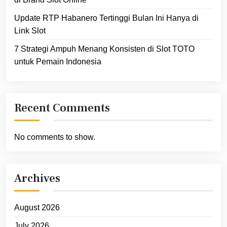
Update RTP Habanero Tertinggi Bulan Ini Hanya di
Link Slot
7 Strategi Ampuh Menang Konsisten di Slot TOTO
untuk Pemain Indonesia
Recent Comments
No comments to show.
Archives
August 2026
July 2026