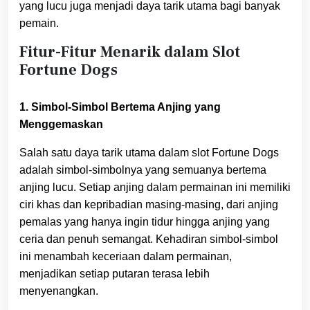
yang lucu juga menjadi daya tarik utama bagi banyak
pemain.
Fitur-Fitur Menarik dalam Slot
Fortune Dogs
1. Simbol-Simbol Bertema Anjing yang
Menggemaskan
Salah satu daya tarik utama dalam slot Fortune Dogs
adalah simbol-simbolnya yang semuanya bertema
anjing lucu. Setiap anjing dalam permainan ini memiliki
ciri khas dan kepribadian masing-masing, dari anjing
pemalas yang hanya ingin tidur hingga anjing yang
ceria dan penuh semangat. Kehadiran simbol-simbol
ini menambah keceriaan dalam permainan,
menjadikan setiap putaran terasa lebih
menyenangkan.