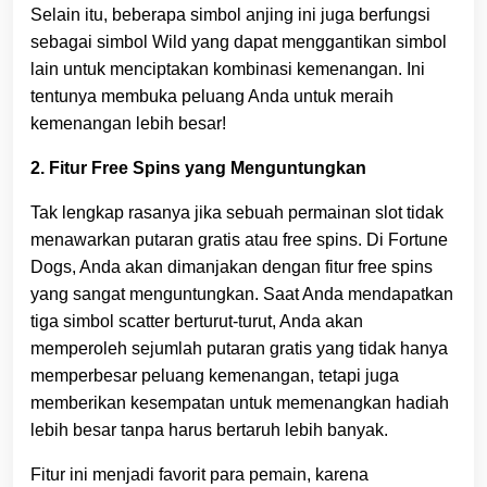
Selain itu, beberapa simbol anjing ini juga berfungsi
sebagai simbol Wild yang dapat menggantikan simbol
lain untuk menciptakan kombinasi kemenangan. Ini
tentunya membuka peluang Anda untuk meraih
kemenangan lebih besar!
2. Fitur Free Spins yang Menguntungkan
Tak lengkap rasanya jika sebuah permainan slot tidak
menawarkan putaran gratis atau free spins. Di Fortune
Dogs, Anda akan dimanjakan dengan fitur free spins
yang sangat menguntungkan. Saat Anda mendapatkan
tiga simbol scatter berturut-turut, Anda akan
memperoleh sejumlah putaran gratis yang tidak hanya
memperbesar peluang kemenangan, tetapi juga
memberikan kesempatan untuk memenangkan hadiah
lebih besar tanpa harus bertaruh lebih banyak.
Fitur ini menjadi favorit para pemain, karena