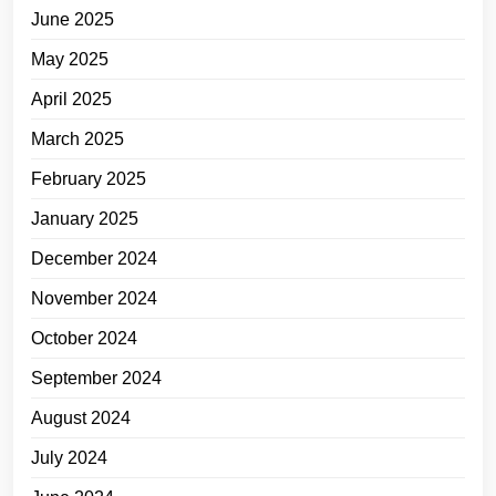
June 2025
May 2025
April 2025
March 2025
February 2025
January 2025
December 2024
November 2024
October 2024
September 2024
August 2024
July 2024