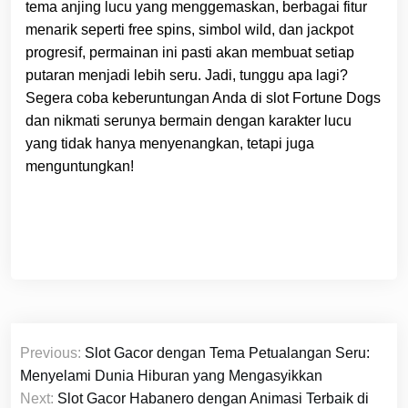
tema anjing lucu yang menggemaskan, berbagai fitur
menarik seperti free spins, simbol wild, dan jackpot
progresif, permainan ini pasti akan membuat setiap
putaran menjadi lebih seru. Jadi, tunggu apa lagi?
Segera coba keberuntungan Anda di slot Fortune Dogs
dan nikmati serunya bermain dengan karakter lucu
yang tidak hanya menyenangkan, tetapi juga
menguntungkan!
Post
Previous:
Slot Gacor dengan Tema Petualangan Seru:
navigation
Menyelami Dunia Hiburan yang Mengasyikkan
Next:
Slot Gacor Habanero dengan Animasi Terbaik di