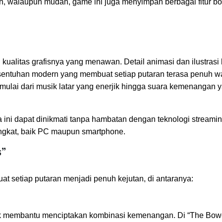
, walaupun mudah, game ini juga menyimpan berbagai fitur b
kualitas grafisnya yang menawan. Detail animasi dan ilustrasi 
sentuhan modern yang membuat setiap putaran terasa penuh w
 mulai dari musik latar yang enerjik hingga suara kemenangan 
 ini dapat dinikmati tanpa hambatan dengan teknologi streami
angkat, baik PC maupun smartphone.
s”
at setiap putaran menjadi penuh kejutan, di antaranya:
tuk membantu menciptakan kombinasi kemenangan. Di “The Bow