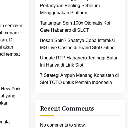
Pertanyaan Penting Sebelum
Menggunakan Platform
Tantangan Spin 100x Otomatis Koi
ain semakin
Gate Habanero di SLOT
il menarik
kan. Di
Bosan Spin? Saatnya Coba Interaksi
i akan
MG Live Casino di Brand Slot Online
adi tempat
Update RTP Habanero Tertinggi Bulan
Ini Hanya di Link Slot
7 Strategi Ampuh Menang Konsisten di
Slot TOTO untuk Pemain Indonesia
i New York
ual yang
akan
Recent Comments
emula
No comments to show.