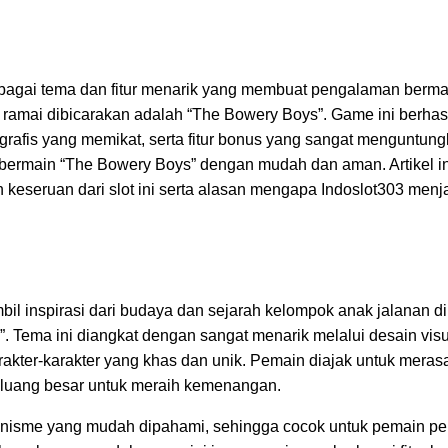
rbagai tema dan fitur menarik yang membuat pengalaman berm
g ramai dibicarakan adalah “The Bowery Boys”. Game ini berhas
rafis yang memikat, serta fitur bonus yang sangat menguntung
ermain “The Bowery Boys” dengan mudah dan aman. Artikel in
keseruan dari slot ini serta alasan mengapa Indoslot303 menj
l inspirasi dari budaya dan sejarah kelompok anak jalanan d
 Tema ini diangkat dengan sangat menarik melalui desain vis
ter-karakter yang khas dan unik. Pemain diajak untuk meras
eluang besar untuk meraih kemenangan.
nisme yang mudah dipahami, sehingga cocok untuk pemain p