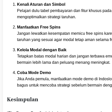
Kenali Aturan dan Simbol
Pelajari dulu tabel pembayaran dan fitur khusus pa
mengoptimalkan strategi taruhan.
Manfaatkan Free Spins
Jangan lewatkan kesempatan memicu free spins kare
taruhan yang sesuai agar modal tetap aman selama f
Kelola Modal dengan Baik
Tetapkan batas modal harian dan jangan terbawa em
bermain lebih lama dan peluang menang meningkat.
Coba Mode Demo
Jika Anda pemula, manfaatkan mode demo di Indoslot
bagus untuk mencoba strategi sebelum bermain denga
Kesimpulan