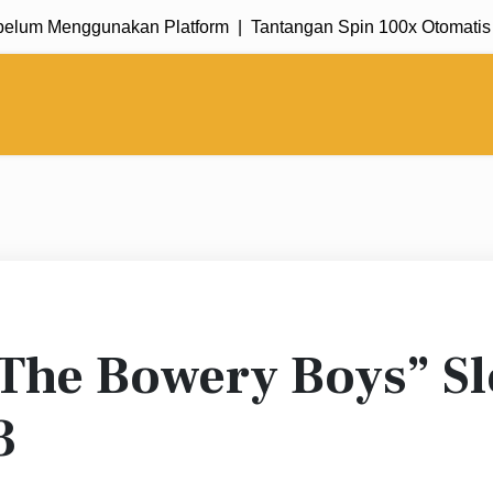
um Menggunakan Platform |
Tantangan Spin 100x Otomatis Ko
The Bowery Boys” Sl
3