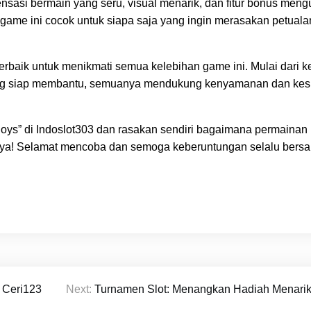
sasi bermain yang seru, visual menarik, dan fitur bonus men
game ini cocok untuk siapa saja yang ingin merasakan petual
 terbaik untuk menikmati semua kelebihan game ini. Mulai dari
yang siap membantu, semuanya mendukung kenyamanan dan ke
oys” di Indoslot303 dan rasakan sendiri bagaimana permainan i
nya! Selamat mencoba dan semoga keberuntungan selalu bers
 Ceri123
Next:
Turnamen Slot: Menangkan Hadiah Menarik d