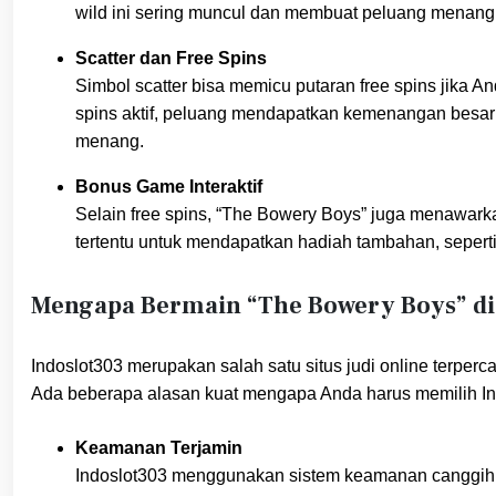
wild ini sering muncul dan membuat peluang menang
Scatter dan Free Spins
Simbol scatter bisa memicu putaran free spins jika A
spins aktif, peluang mendapatkan kemenangan besar 
menang.
Bonus Game Interaktif
Selain free spins, “The Bowery Boys” juga menawar
tertentu untuk mendapatkan hadiah tambahan, seper
Mengapa Bermain “The Bowery Boys” di
Indoslot303 merupakan salah satu situs judi online terpe
Ada beberapa alasan kuat mengapa Anda harus memilih In
Keamanan Terjamin
Indoslot303 menggunakan sistem keamanan canggih y