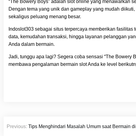
“The Bowery Boys” adalah slot online yang menawarkan sen
Dengan tema yang unik dan gameplay yang mudah diikuti, 
sekaligus peluang menang besar.
Indoslot303 sebagai situs terpercaya memberikan fasilitas
data, kemudahan transaksi, hingga layanan pelanggan 
Anda dalam bermain.
Jadi, tunggu apa lagi? Segera coba sensasi “The Bowery B
membawa pengalaman bermain slot Anda ke level berikut
Post
Previous:
Tips Menghindari Masalah Umum saat Bermain di
navigation