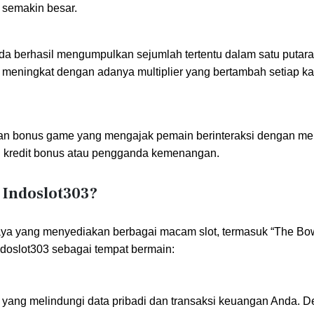
 semakin besar.
nda berhasil mengumpulkan sejumlah tertentu dalam satu putara
meningkat dengan adanya multiplier yang bertambah setiap ka
kan bonus game yang mengajak pemain berinteraksi dengan mem
ti kredit bonus atau pengganda kemenangan.
 Indoslot303?
rcaya yang menyediakan berbagai macam slot, termasuk “The Bo
doslot303 sebagai tempat bermain:
ang melindungi data pribadi dan transaksi keuangan Anda. De