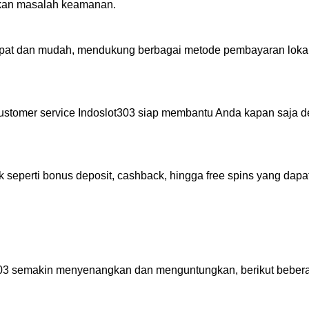
akan masalah keamanan.
cepat dan mudah, mendukung berbagai metode pembayaran loka
 customer service Indoslot303 siap membantu Anda kapan saja 
 seperti bonus deposit, cashback, hingga free spins yang dapa
303 semakin menyenangkan dan menguntungkan, berikut bebera