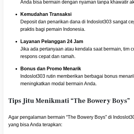
Anda bisa bermain dengan nyaman tanpa khawatir 
Kemudahan Transaksi
Deposit dan penarikan dana di Indoslot303 sangat 
praktis bagi pemain Indonesia.
Layanan Pelanggan 24 Jam
Jika ada pertanyaan atau kendala saat bermain, tim
respons cepat dan ramah.
Bonus dan Promo Menarik
Indoslot303 rutin memberikan berbagai bonus menarik
meningkatkan modal bermain Anda.
Tips Jitu Menikmati “The Bowery Boys”
Agar pengalaman bermain “The Bowery Boys” di Indoslot
yang bisa Anda terapkan: