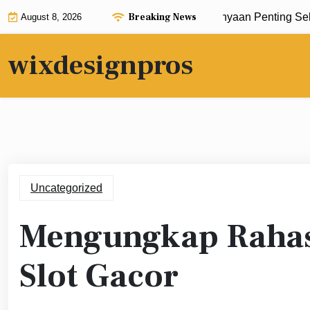
Skip
Breaking News
Layanan Pelanggan Tapir328: Pertanyaan Penting Sebe
August 8, 2026
to
content
wixdesignpros
Uncategorized
Mengungkap Rahasi
Slot Gacor