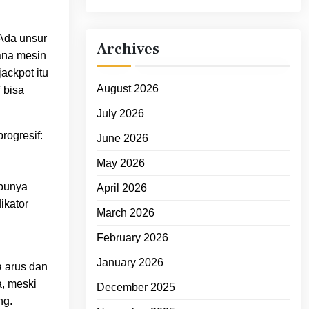
 Ada unsur
Archives
ana mesin
ackpot itu
August 2026
 bisa
July 2026
rogresif:
June 2026
May 2026
 punya
April 2026
ikator
March 2026
February 2026
January 2026
a arus dan
a, meski
December 2025
ng.