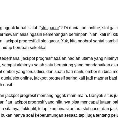
g nggak kenal istilah “
slot gacor
”? Di dunia judi online, slot gac
ermawan” alias ngasih kemenangan berlimpah. Nah, kali ini kit
 jackpot progresif di slot gacor. Yuk, kita ngobrol santai sambil
n hidup berubah seketika!
sederhana, jackpot progresif adalah hadiah utama yang nilainya
, sampai akhirnya salah satu beruntung yang mendapatkan ak
t ember yang terus diisi, dan suatu hari nanti, ember itu bisa m
nia slot online, jackpot progresif sering kali jadi magnet bagi
h nasib.
gan jackpot progresif memang nggak main-main. Banyak situs ju
n fitur jackpot progresif yang nilainya bisa mencapai jutaan b
 sifatnya fluktuatif, tetapi kombinasi antara slot gacor dan jac
 bukan hanya soal keberuntungan sesaat, tapi juga tentang pe