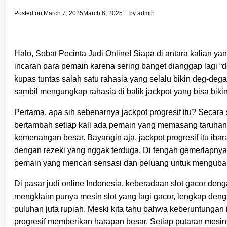
Posted on
March 7, 2025
March 6, 2025
by
admin
Halo, Sobat Pecinta Judi Online! Siapa di antara kalian yan
incaran para pemain karena sering banget dianggap lagi “d
kupas tuntas salah satu rahasia yang selalu bikin deg-degan:
sambil mengungkap rahasia di balik jackpot yang bisa biki
Pertama, apa sih sebenarnya jackpot progresif itu? Secara 
bertambah setiap kali ada pemain yang memasang taruhan
kemenangan besar. Bayangin aja, jackpot progresif itu ibara
dengan rezeki yang nggak terduga. Di tengah gemerlapnya du
pemain yang mencari sensasi dan peluang untuk menguba
Di pasar judi online Indonesia, keberadaan slot gacor den
mengklaim punya mesin slot yang lagi gacor, lengkap denga
puluhan juta rupiah. Meski kita tahu bahwa keberuntungan itu
progresif memberikan harapan besar. Setiap putaran mesin