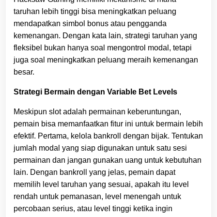
taruhan lebih tinggi bisa meningkatkan peluang
mendapatkan simbol bonus atau pengganda
kemenangan. Dengan kata lain, strategi taruhan yang
fleksibel bukan hanya soal mengontrol modal, tetapi
juga soal meningkatkan peluang meraih kemenangan
besar.
Strategi Bermain dengan Variable Bet Levels
Meskipun slot adalah permainan keberuntungan,
pemain bisa memanfaatkan fitur ini untuk bermain lebih
efektif. Pertama, kelola bankroll dengan bijak. Tentukan
jumlah modal yang siap digunakan untuk satu sesi
permainan dan jangan gunakan uang untuk kebutuhan
lain. Dengan bankroll yang jelas, pemain dapat
memilih level taruhan yang sesuai, apakah itu level
rendah untuk pemanasan, level menengah untuk
percobaan serius, atau level tinggi ketika ingin