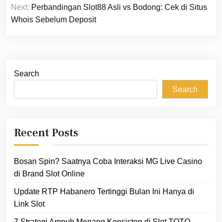
Next:
Perbandingan Slot88 Asli vs Bodong: Cek di Situs
Whois Sebelum Deposit
Search
Search
Recent Posts
Bosan Spin? Saatnya Coba Interaksi MG Live Casino
di Brand Slot Online
Update RTP Habanero Tertinggi Bulan Ini Hanya di
Link Slot
7 Strategi Ampuh Menang Konsisten di Slot TOTO