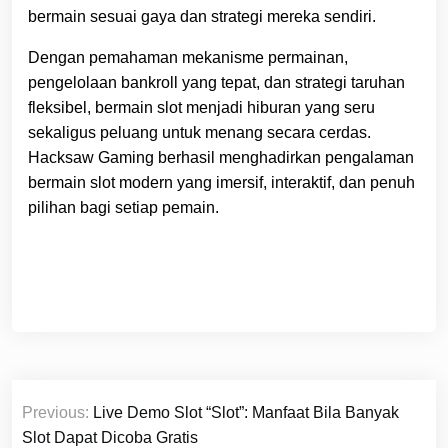
bermain sesuai gaya dan strategi mereka sendiri.
Dengan pemahaman mekanisme permainan,
pengelolaan bankroll yang tepat, dan strategi taruhan
fleksibel, bermain slot menjadi hiburan yang seru
sekaligus peluang untuk menang secara cerdas.
Hacksaw Gaming berhasil menghadirkan pengalaman
bermain slot modern yang imersif, interaktif, dan penuh
pilihan bagi setiap pemain.
Post
Previous:
Live Demo Slot “Slot”: Manfaat Bila Banyak
navigation
Slot Dapat Dicoba Gratis