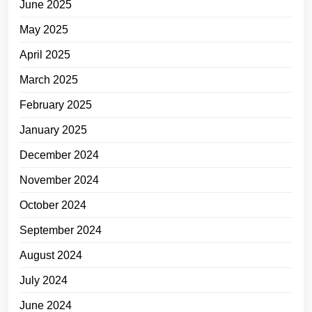
June 2025
May 2025
April 2025
March 2025
February 2025
January 2025
December 2024
November 2024
October 2024
September 2024
August 2024
July 2024
June 2024