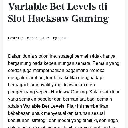
Variable Bet Levels di
Slot Hacksaw Gaming
Posted on
October 9, 2025
by
admin
Dalam dunia slot online, strategi bermain tidak hanya
bergantung pada keberuntungan semata. Pemain yang
cerdas juga memperhatikan bagaimana mereka
mengatur taruhan, terutama ketika menghadapi
berbagai fitur inovatif yang ditawarkan oleh
pengembang seperti Hacksaw Gaming. Salah satu fitur
yang semakin populer dan bermanfaat bagi pemain
adalah
Variable Bet Levels
. Fitur ini memberikan
kebebasan untuk menyesuaikan taruhan sesuai
kebutuhan, strategi, dan modal yang dimiliki, sehingga
setiap putaran slot menjadi lebih menyenangkan dan