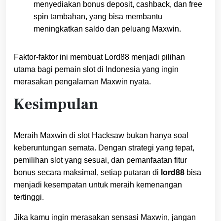
menyediakan bonus deposit, cashback, dan free
spin tambahan, yang bisa membantu
meningkatkan saldo dan peluang Maxwin.
Faktor-faktor ini membuat Lord88 menjadi pilihan
utama bagi pemain slot di Indonesia yang ingin
merasakan pengalaman Maxwin nyata.
Kesimpulan
Meraih Maxwin di slot Hacksaw bukan hanya soal
keberuntungan semata. Dengan strategi yang tepat,
pemilihan slot yang sesuai, dan pemanfaatan fitur
bonus secara maksimal, setiap putaran di
lord88
bisa
menjadi kesempatan untuk meraih kemenangan
tertinggi.
Jika kamu ingin merasakan sensasi Maxwin, jangan