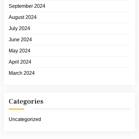
September 2024
August 2024
July 2024
June 2024
May 2024
April 2024
March 2024
Categories
Uncategorized