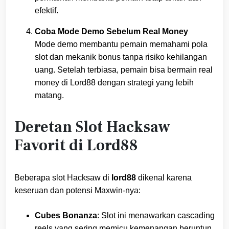
efektif.
Coba Mode Demo Sebelum Real Money
Mode demo membantu pemain memahami pola
slot dan mekanik bonus tanpa risiko kehilangan
uang. Setelah terbiasa, pemain bisa bermain real
money di Lord88 dengan strategi yang lebih
matang.
Deretan Slot Hacksaw
Favorit di Lord88
Beberapa slot Hacksaw di
lord88
dikenal karena
keseruan dan potensi Maxwin-nya:
Cubes Bonanza
: Slot ini menawarkan cascading
reels yang sering memicu kemenangan beruntun,