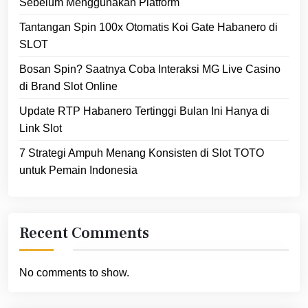
Sebelum Menggunakan Platform
Tantangan Spin 100x Otomatis Koi Gate Habanero di
SLOT
Bosan Spin? Saatnya Coba Interaksi MG Live Casino
di Brand Slot Online
Update RTP Habanero Tertinggi Bulan Ini Hanya di
Link Slot
7 Strategi Ampuh Menang Konsisten di Slot TOTO
untuk Pemain Indonesia
Recent Comments
No comments to show.