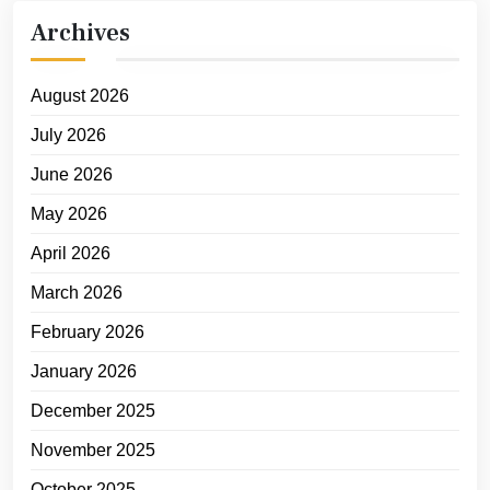
Archives
August 2026
July 2026
June 2026
May 2026
April 2026
March 2026
February 2026
January 2026
December 2025
November 2025
October 2025