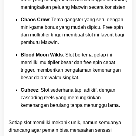
meningkatkan peluang Maxwin secara konsisten.
Chaos Crew
: Tema gangster yang seru dengan
mini-game bonus yang mudah dipicu. Free spin
dan multiplier tinggi membuat slot ini favorit bagi
pemburu Maxwin.
Blood Moon Wilds
: Slot bertema gelap ini
memiliki multiplier besar dan free spin cepat
trigger, memberikan pengalaman kemenangan
besar dalam waktu singkat.
Cubeez
: Slot sederhana tapi adiktif, dengan
cascading reels yang memungkinkan
kemenangan berulang tanpa menunggu lama.
Setiap slot memiliki mekanik unik, namun semuanya
dirancang agar pemain bisa merasakan sensasi