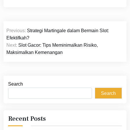
Post
Previous:
Strategi Martingale dalam Bermain Slot:
navigation
Efektifkah?
Next:
Slot Gacor: Tips Meminimalkan Risiko,
Maksimalkan Kemenangan
Search
Search
Recent Posts