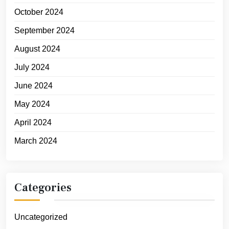
October 2024
September 2024
August 2024
July 2024
June 2024
May 2024
April 2024
March 2024
Categories
Uncategorized