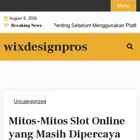
Skip
Menu
to
August 8, 2026
content
Breaking News
apir328: Pertanyaan Penting Sebelum Menggunakan Platform
wixdesignpros
Uncategorized
Mitos-Mitos Slot Online
yang Masih Dipercaya