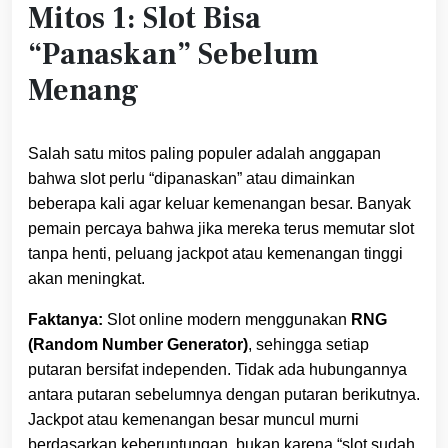
Mitos 1: Slot Bisa
“Panaskan” Sebelum
Menang
Salah satu mitos paling populer adalah anggapan
bahwa slot perlu “dipanaskan” atau dimainkan
beberapa kali agar keluar kemenangan besar. Banyak
pemain percaya bahwa jika mereka terus memutar slot
tanpa henti, peluang jackpot atau kemenangan tinggi
akan meningkat.
Faktanya:
Slot online modern menggunakan
RNG
(Random Number Generator)
, sehingga setiap
putaran bersifat independen. Tidak ada hubungannya
antara putaran sebelumnya dengan putaran berikutnya.
Jackpot atau kemenangan besar muncul murni
berdasarkan keberuntungan, bukan karena “slot sudah