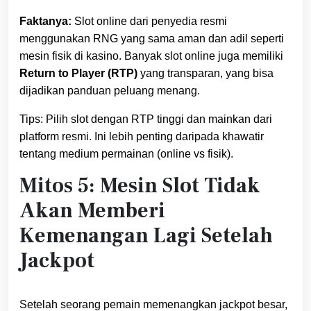
Faktanya:
Slot online dari penyedia resmi
menggunakan RNG yang sama aman dan adil seperti
mesin fisik di kasino. Banyak slot online juga memiliki
Return to Player (RTP)
yang transparan, yang bisa
dijadikan panduan peluang menang.
Tips: Pilih slot dengan RTP tinggi dan mainkan dari
platform resmi. Ini lebih penting daripada khawatir
tentang medium permainan (online vs fisik).
Mitos 5: Mesin Slot Tidak
Akan Memberi
Kemenangan Lagi Setelah
Jackpot
Setelah seorang pemain memenangkan jackpot besar,