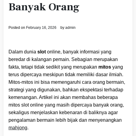
Banyak Orang
Posted on
February 16, 2026
by
admin
Dalam dunia
slot
online, banyak informasi yang
beredar di kalangan pemain. Sebagian merupakan
fakta, tetapi tidak sedikit yang merupakan
mitos
yang
terus dipercaya meskipun tidak memiliki dasar ilmiah.
Mitos-mitos ini bisa memengaruhi cara orang bermain,
strategi yang digunakan, bahkan ekspektasi terhadap
kemenangan. Artikel ini akan membahas beberapa
mitos slot online yang masih dipercaya banyak orang,
sekaligus menjelaskan kebenaran di baliknya agar
pengalaman bermain lebih bijak dan menyenangkan
mahjong
.