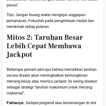
panas”.
Tips: Jangan buang waktu mengejar anggapan
pemanasan. Fokuslah pada pengelolaan modal dan
menikmati setiap putaran.
Mitos 2: Taruhan Besar
Lebih Cepat Membawa
Jackpot
Beberapa pemain percaya bahwa menaikkan taruhan
secara drastis akan meningkatkan kemungkinan
menang besar atau memicu jackpot. Ini sering disebut
sebagai strategi “taruhan maksimum untuk menang
maksimal”.
Faktanya:
Jackpot progresif atau kemenangan di slot