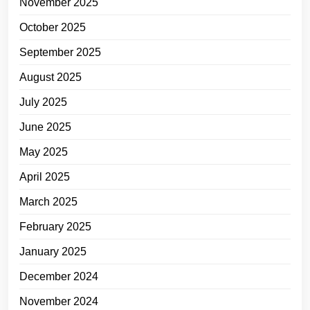
November 2025
October 2025
September 2025
August 2025
July 2025
June 2025
May 2025
April 2025
March 2025
February 2025
January 2025
December 2024
November 2024