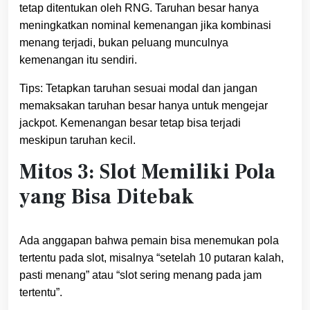
tetap ditentukan oleh RNG. Taruhan besar hanya
meningkatkan nominal kemenangan jika kombinasi
menang terjadi, bukan peluang munculnya
kemenangan itu sendiri.
Tips: Tetapkan taruhan sesuai modal dan jangan
memaksakan taruhan besar hanya untuk mengejar
jackpot. Kemenangan besar tetap bisa terjadi
meskipun taruhan kecil.
Mitos 3: Slot Memiliki Pola
yang Bisa Ditebak
Ada anggapan bahwa pemain bisa menemukan pola
tertentu pada slot, misalnya “setelah 10 putaran kalah,
pasti menang” atau “slot sering menang pada jam
tertentu”.