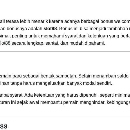
g kali terasa lebih menarik karena adanya berbagai bonus welco
aran bonusnya adalah
slot88
. Bonus ini bisa menjadi tambahan
mal, penting untuk memahami syarat dan ketentuan yang berlak
slot88
secara lengkap, santai, dan mudah dipahami.
pemain baru sebagai bentuk sambutan. Selain menambah saldo 
nan tanpa harus mengeluarkan banyak modal sendiri.
npa syarat. Ada ketentuan yang harus dipenuhi, seperti minimal
turan ini sejak awal membantu pemain menghindari kebingung
t88