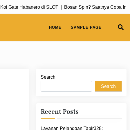
i Gate Habanero di SLOT |
Bosan Spin? Saatnya Coba Interaks
HOME
SAMPLE PAGE
Search
Search
Recent Posts
Layanan Pelanggan Tapir328: