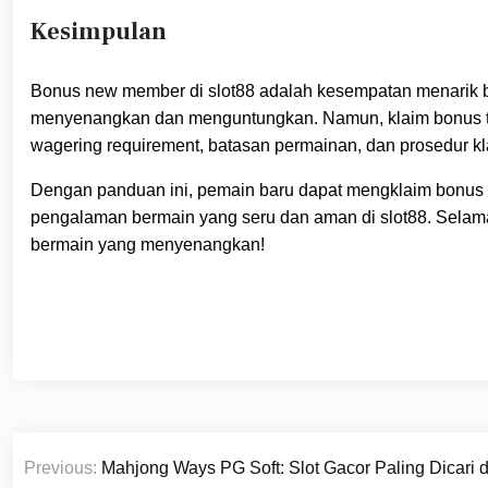
Kesimpulan
Bonus new member di slot88 adalah kesempatan menarik b
menyenangkan dan menguntungkan. Namun, klaim bonus ti
wagering requirement, batasan permainan, dan prosedur kl
Dengan panduan ini, pemain baru dapat mengklaim bonus 
pengalaman bermain yang seru dan aman di slot88. Selam
bermain yang menyenangkan!
Post
Previous:
Mahjong Ways PG Soft: Slot Gacor Paling Dicari d
navigation