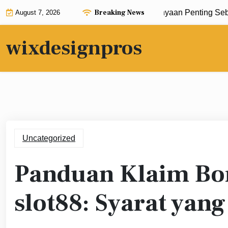
Skip
Breaking News
Layanan Pelanggan Tapir328: Pertanyaan Penting Sebe
August 7, 2026
to
content
wixdesignpros
Uncategorized
Panduan Klaim Bo
slot88: Syarat yan