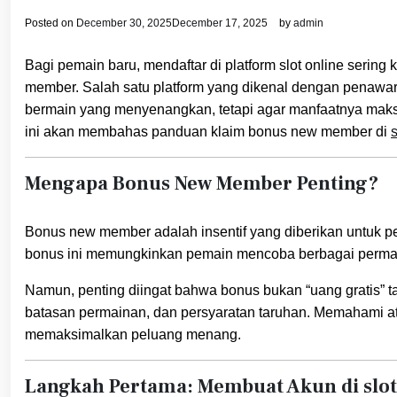
Posted on
December 30, 2025
December 17, 2025
by
admin
Bagi pemain baru, mendaftar di platform slot online serin
member. Salah satu platform yang dikenal dengan penaw
bermain yang menyenangkan, tetapi agar manfaatnya maksi
ini akan membahas panduan klaim bonus new member di
Mengapa Bonus New Member Penting?
Bonus new member adalah insentif yang diberikan untuk 
bonus ini memungkinkan pemain mencoba berbagai permai
Namun, penting diingat bahwa bonus bukan “uang gratis” ta
batasan permainan, dan persyaratan taruhan. Memahami a
memaksimalkan peluang menang.
Langkah Pertama: Membuat Akun di slo