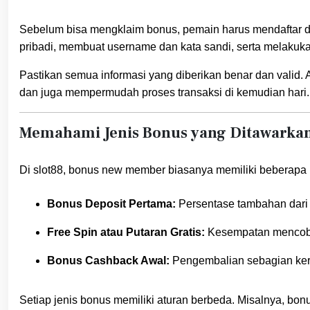
Sebelum bisa mengklaim bonus, pemain harus mendaftar d
pribadi, membuat username dan kata sandi, serta melakukan
Pastikan semua informasi yang diberikan benar dan valid. A
dan juga mempermudah proses transaksi di kemudian hari.
Memahami Jenis Bonus yang Ditawarka
Di slot88, bonus new member biasanya memiliki beberapa b
Bonus Deposit Pertama:
Persentase tambahan dari 
Free Spin atau Putaran Gratis:
Kesempatan mencoba 
Bonus Cashback Awal:
Pengembalian sebagian keru
Setiap jenis bonus memiliki aturan berbeda. Misalnya, bonu