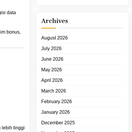
isi data
Archives
aim bonus,
August 2026
July 2026
June 2026
May 2026
April 2026
March 2026
February 2026
January 2026
December 2025
lebih tinggi