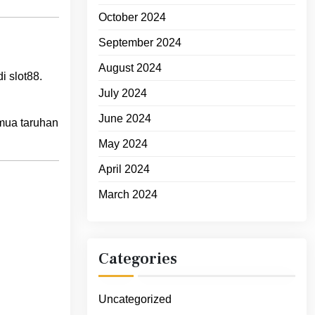
October 2024
September 2024
August 2024
i slot88.
July 2024
June 2024
mua taruhan
May 2024
April 2024
March 2024
Categories
Uncategorized