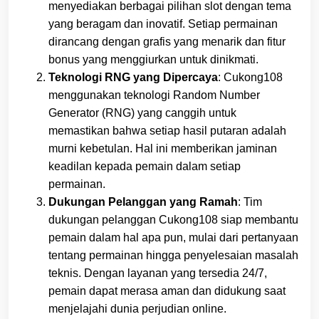
menyediakan berbagai pilihan slot dengan tema
yang beragam dan inovatif. Setiap permainan
dirancang dengan grafis yang menarik dan fitur
bonus yang menggiurkan untuk dinikmati.
Teknologi RNG yang Dipercaya
: Cukong108
menggunakan teknologi Random Number
Generator (RNG) yang canggih untuk
memastikan bahwa setiap hasil putaran adalah
murni kebetulan. Hal ini memberikan jaminan
keadilan kepada pemain dalam setiap
permainan.
Dukungan Pelanggan yang Ramah
: Tim
dukungan pelanggan Cukong108 siap membantu
pemain dalam hal apa pun, mulai dari pertanyaan
tentang permainan hingga penyelesaian masalah
teknis. Dengan layanan yang tersedia 24/7,
pemain dapat merasa aman dan didukung saat
menjelajahi dunia perjudian online.