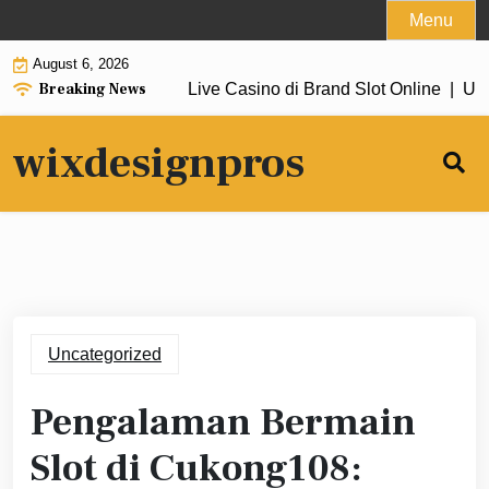
Skip
Menu
to
August 6, 2026
content
Breaking News
a Coba Interaksi MG Live Casino di Brand Slot Online |
Updat
wixdesignpros
Uncategorized
Pengalaman Bermain
Slot di Cukong108: