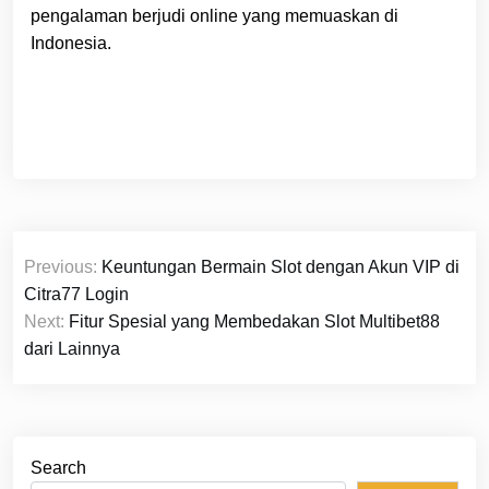
pengalaman berjudi online yang memuaskan di
Indonesia.
Post
Previous:
Keuntungan Bermain Slot dengan Akun VIP di
navigation
Citra77 Login
Next:
Fitur Spesial yang Membedakan Slot Multibet88
dari Lainnya
Search