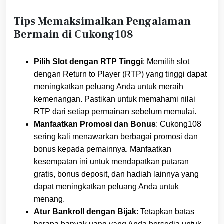
Tips Memaksimalkan Pengalaman
Bermain di Cukong108
Pilih Slot dengan RTP Tinggi
: Memilih slot
dengan Return to Player (RTP) yang tinggi dapat
meningkatkan peluang Anda untuk meraih
kemenangan. Pastikan untuk memahami nilai
RTP dari setiap permainan sebelum memulai.
Manfaatkan Promosi dan Bonus
: Cukong108
sering kali menawarkan berbagai promosi dan
bonus kepada pemainnya. Manfaatkan
kesempatan ini untuk mendapatkan putaran
gratis, bonus deposit, dan hadiah lainnya yang
dapat meningkatkan peluang Anda untuk
menang.
Atur Bankroll dengan Bijak
: Tetapkan batas