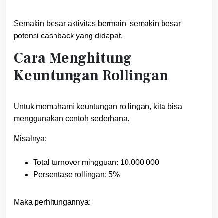
Semakin besar aktivitas bermain, semakin besar
potensi cashback yang didapat.
Cara Menghitung
Keuntungan Rollingan
Untuk memahami keuntungan rollingan, kita bisa
menggunakan contoh sederhana.
Misalnya:
Total turnover mingguan: 10.000.000
Persentase rollingan: 5%
Maka perhitungannya: