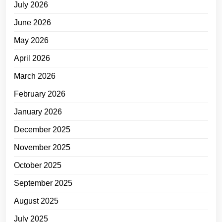
July 2026
June 2026
May 2026
April 2026
March 2026
February 2026
January 2026
December 2025
November 2025
October 2025
September 2025
August 2025
July 2025