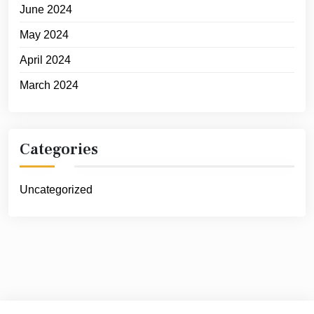
June 2024
May 2024
April 2024
March 2024
Categories
Uncategorized