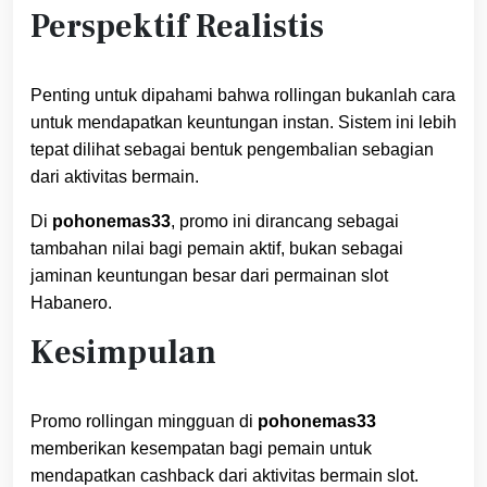
Perspektif Realistis
Penting untuk dipahami bahwa rollingan bukanlah cara
untuk mendapatkan keuntungan instan. Sistem ini lebih
tepat dilihat sebagai bentuk pengembalian sebagian
dari aktivitas bermain.
Di
pohonemas33
, promo ini dirancang sebagai
tambahan nilai bagi pemain aktif, bukan sebagai
jaminan keuntungan besar dari permainan slot
Habanero
.
Kesimpulan
Promo rollingan mingguan di
pohonemas33
memberikan kesempatan bagi pemain untuk
mendapatkan cashback dari aktivitas bermain slot.