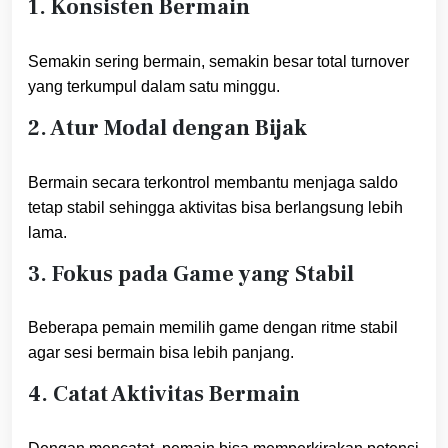
1. Konsisten Bermain
Semakin sering bermain, semakin besar total turnover
yang terkumpul dalam satu minggu.
2. Atur Modal dengan Bijak
Bermain secara terkontrol membantu menjaga saldo
tetap stabil sehingga aktivitas bisa berlangsung lebih
lama.
3. Fokus pada Game yang Stabil
Beberapa pemain memilih game dengan ritme stabil
agar sesi bermain bisa lebih panjang.
4. Catat Aktivitas Bermain