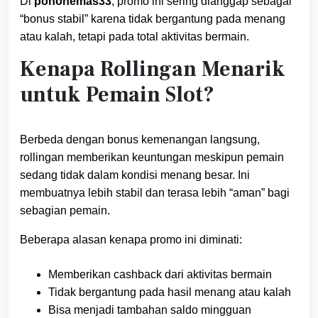
Di
pohonemas33
, promo ini sering dianggap sebagai
“bonus stabil” karena tidak bergantung pada menang
atau kalah, tetapi pada total aktivitas bermain.
Kenapa Rollingan Menarik
untuk Pemain Slot?
Berbeda dengan bonus kemenangan langsung,
rollingan memberikan keuntungan meskipun pemain
sedang tidak dalam kondisi menang besar. Ini
membuatnya lebih stabil dan terasa lebih “aman” bagi
sebagian pemain.
Beberapa alasan kenapa promo ini diminati:
Memberikan cashback dari aktivitas bermain
Tidak bergantung pada hasil menang atau kalah
Bisa menjadi tambahan saldo mingguan