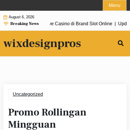
Skip
Menu
to
August 6, 2026
content
Breaking News
oba Interaksi MG Live Casino di Brand Slot Online |
Update R
wixdesignpros
Uncategorized
Promo Rollingan
Mingguan