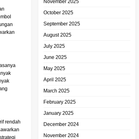
November 2025
an
October 2025
imbol
September 2025
lungan
warkan
August 2025
July 2025
June 2025
iasanya
May 2025
anyak
April 2025
nyak
yang
March 2025
February 2025
January 2025
rif rendah
December 2024
enawarkan
November 2024
trategi