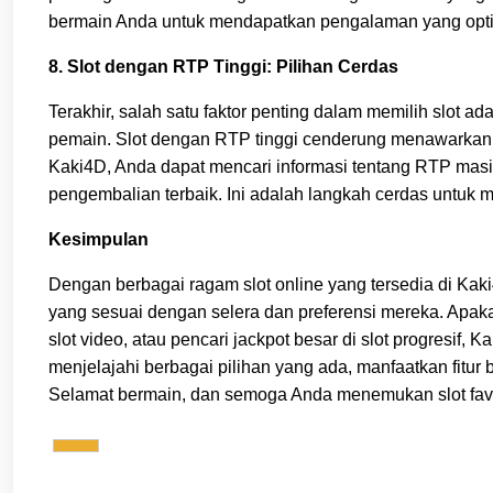
bermain Anda untuk mendapatkan pengalaman yang opti
8. Slot dengan RTP Tinggi: Pilihan Cerdas
Terakhir, salah satu faktor penting dalam memilih slot 
pemain. Slot dengan RTP tinggi cenderung menawarkan 
Kaki4D, Anda dapat mencari informasi tentang RTP mas
pengembalian terbaik. Ini adalah langkah cerdas untu
Kesimpulan
Dengan berbagai ragam slot online yang tersedia di K
yang sesuai dengan selera dan preferensi mereka. Apak
slot video, atau pencari jackpot besar di slot progresi
menjelajahi berbagai pilihan yang ada, manfaatkan fitur
Selamat bermain, dan semoga Anda menemukan slot favo