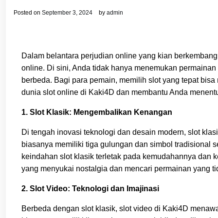
Posted on
September 3, 2024
by
admin
Dalam belantara perjudian online yang kian berkemban
online. Di sini, Anda tidak hanya menemukan permainan 
berbeda. Bagi para pemain, memilih slot yang tepat bisa 
dunia slot online di Kaki4D dan membantu Anda menentu
1. Slot Klasik: Mengembalikan Kenangan
Di tengah inovasi teknologi dan desain modern, slot klas
biasanya memiliki tiga gulungan dan simbol tradisional
keindahan slot klasik terletak pada kemudahannya dan k
yang menyukai nostalgia dan mencari permainan yang tida
2. Slot Video: Teknologi dan Imajinasi
Berbeda dengan slot klasik, slot video di Kaki4D menaw