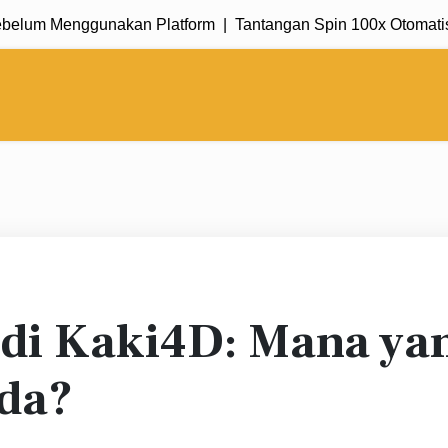
elum Menggunakan Platform |
Tantangan Spin 100x Otomatis K
 di Kaki4D: Mana ya
nda?