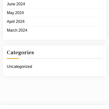
June 2024
May 2024
April 2024
March 2024
Categories
Uncategorized