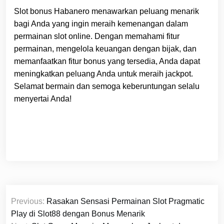
Slot bonus Habanero menawarkan peluang menarik
bagi Anda yang ingin meraih kemenangan dalam
permainan slot online. Dengan memahami fitur
permainan, mengelola keuangan dengan bijak, dan
memanfaatkan fitur bonus yang tersedia, Anda dapat
meningkatkan peluang Anda untuk meraih jackpot.
Selamat bermain dan semoga keberuntungan selalu
menyertai Anda!
Post
Previous:
Rasakan Sensasi Permainan Slot Pragmatic
navigation
Play di Slot88 dengan Bonus Menarik