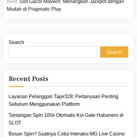
Next:
Slot Gacor Maxwin: Menangkan Jackpot dengan
Mudah di Pragmatic Play
Search
Search
Recent Posts
Layanan Pelanggan Tapir328: Pertanyaan Penting
Sebelum Menggunakan Platform
Tantangan Spin 100x Otomatis Koi Gate Habanero di
SLOT
Bosan Spin? Saatnya Coba Interaksi MG Live Casino