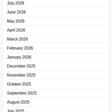
July 2026
June 2026
May 2026
April 2026
March 2026
February 2026
January 2026
December 2025
November 2025
October 2025
September 2025
August 2025
July 2025