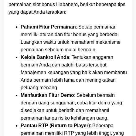
permainan slot bonus Habanero, berikut beberapa tips
yang dapat Anda terapkan:
Pahami Fitur Permainan
: Setiap permainan
memiliki aturan dan fitur bonus yang berbeda.
Luangkan waktu untuk memahami mekanisme
permainan sebelum mulai bermain.
Kelola Bankroll Anda
: Tentukan anggaran
bermain Anda dan patuhi batas tersebut.
Manajemen keuangan yang baik akan membantu
Anda bermain lebih lama dan meningkatkan
peluang menang.
Manfaatkan Fitur Demo
: Sebelum bermain
dengan uang sungguhan, coba fitur demo yang
disediakan untuk berlatih dan memahami
permainan tanpa risiko kehilangan uang.
Pantau RTP (Return to Player)
: Beberapa
permainan memiliki RTP yang lebih tinggi, yang