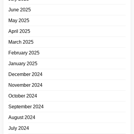
June 2025
May 2025
April 2025
March 2025
February 2025
January 2025
December 2024
November 2024
October 2024
September 2024
August 2024
July 2024