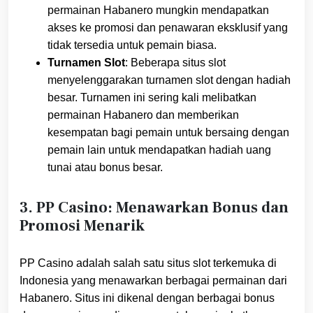
permainan Habanero mungkin mendapatkan
akses ke promosi dan penawaran eksklusif yang
tidak tersedia untuk pemain biasa.
Turnamen Slot
: Beberapa situs slot
menyelenggarakan turnamen slot dengan hadiah
besar. Turnamen ini sering kali melibatkan
permainan Habanero dan memberikan
kesempatan bagi pemain untuk bersaing dengan
pemain lain untuk mendapatkan hadiah uang
tunai atau bonus besar.
3. PP Casino: Menawarkan Bonus dan
Promosi Menarik
PP Casino adalah salah satu situs slot terkemuka di
Indonesia yang menawarkan berbagai permainan dari
Habanero. Situs ini dikenal dengan berbagai bonus