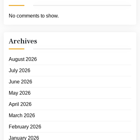
No comments to show.
Archives
August 2026
July 2026
June 2026
May 2026
April 2026
March 2026
February 2026
January 2026