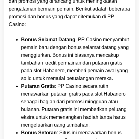
dan promosi yang dirancang untuk meningkatkan
pengalaman bermain pemain. Berikut adalah beberapa
promosi dan bonus yang dapat ditemukan di PP
Casino:
Bonus Selamat Datang
: PP Casino menyambut
pemain baru dengan bonus selamat datang yang
menggiurkan. Bonus ini biasanya mencakup
tambahan kredit permainan dan putaran gratis
pada slot Habanero, memberi pemain awal yang
solid untuk memulai petualangan mereka.
Putaran Gratis
: PP Casino secara rutin
menawarkan putaran gratis pada slot Habanero
sebagai bagian dari promosi mingguan atau
bulanan. Putaran gratis ini memberikan peluang
ekstra untuk memenangkan hadiah tanpa harus
mengeluarkan uang tambahan.
Bonus Setoran
: Situs ini menawarkan bonus