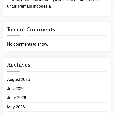
untuk Pemain Indonesia
Recent Comments
No comments to show.
Archives
August 2026
July 2026
June 2026
May 2026