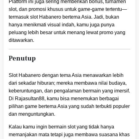
Platform ini juga sering memberikan bonus, turnamen
slot, dan promosi khusus untuk game-game tertentu—
termasuk slot Habanero bertema Asia. Jadi, bukan
hanya menikmati visual indah, kamu juga punya
peluang lebih besar untuk menang lewat promo yang
ditawarkan.
Penutup
Slot Habanero dengan tema Asia menawarkan lebih
dari sekadar hiburan; mereka membawa nilai budaya,
keberuntungan, dan pengalaman bermain yang imersif.
Di Rajasultan88, kamu bisa menemukan berbagai
pilihan game bertema Asia yang sudah terbukti populer
dan menguntungkan.
Kalau kamu ingin bermain slot yang tidak hanya
memanjakan mata tetapi juga membawa suasana khas