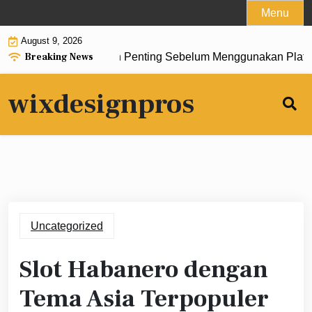
Skip
Menu
to
August 9, 2026
content
Breaking News
Tapir328: Pertanyaan Penting Sebelum Menggunakan Platfor
wixdesignpros
Uncategorized
Slot Habanero dengan
Tema Asia Terpopuler