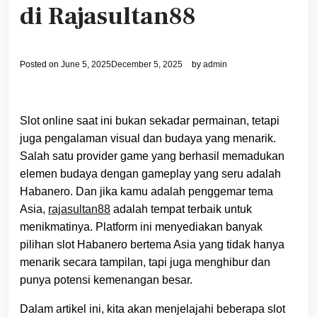
di Rajasultan88
Posted on
June 5, 2025
December 5, 2025
by
admin
Slot online saat ini bukan sekadar permainan, tetapi
juga pengalaman visual dan budaya yang menarik.
Salah satu provider game yang berhasil memadukan
elemen budaya dengan gameplay yang seru adalah
Habanero. Dan jika kamu adalah penggemar tema
Asia,
rajasultan88
adalah tempat terbaik untuk
menikmatinya. Platform ini menyediakan banyak
pilihan slot Habanero bertema Asia yang tidak hanya
menarik secara tampilan, tapi juga menghibur dan
punya potensi kemenangan besar.
Dalam artikel ini, kita akan menjelajahi beberapa slot