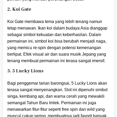
2.
Koi Gate
Koi Gate membawa tema yang lebih tenang namun
tetap menawan. Ikan koi dalam budaya Asia dianggap
sebagai simbol kekuatan dan keberhasilan. Dalam
permainan ini, simbol koi bisa berubah menjadi naga,
yang memicu re-spin dengan potensi kemenangan
berlipat. Efek visual air dan suara musik Jepang yang
tenang membuat permainan ini terasa sangat imersif.
3.
5 Lucky Lions
Bagi penggemar tarian barongsai, 5 Lucky Lions akan
terasa sangat menyenangkan. Slot ini dipenuhi simbol
singa, kembang api, dan warna cerah yang mewakili
semangat Tahun Baru Imlek. Permainan ini juga
menawarkan fitur-fitur seperti free spin dan wild yang
muncul cukup sering, membuatnya jadi favorit banyak