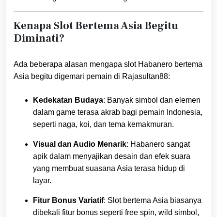
Kenapa Slot Bertema Asia Begitu
Diminati?
Ada beberapa alasan mengapa slot Habanero bertema
Asia begitu digemari pemain di Rajasultan88:
Kedekatan Budaya
: Banyak simbol dan elemen
dalam game terasa akrab bagi pemain Indonesia,
seperti naga, koi, dan tema kemakmuran.
Visual dan Audio Menarik
: Habanero sangat
apik dalam menyajikan desain dan efek suara
yang membuat suasana Asia terasa hidup di
layar.
Fitur Bonus Variatif
: Slot bertema Asia biasanya
dibekali fitur bonus seperti free spin, wild simbol,