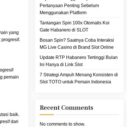
Pertanyaan Penting Sebelum
Menggunakan Platform
Tantangan Spin 100x Otomatis Koi
Gate Habanero di SLOT
main yang
progresif.
Bosan Spin? Saatnya Coba Interaksi
MG Live Casino di Brand Slot Online
Update RTP Habanero Tertinggi Bulan
Ini Hanya di Link Slot
ogresif
7 Strategi Ampuh Menang Konsisten di
ng pemain
Slot TOTO untuk Pemain Indonesia
Recent Comments
tasi baik.
resif dari
No comments to show.