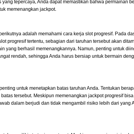
us yang tepercaya, Anda dapat memastikan bahwa permainan b
ntuk memenangkan jackpot.
 berikutnya adalah memahami cara kerja slot progresif. Pada da
t progresif tertentu, sebagian dari taruhan tersebut akan dit
main yang berhasil memenangkannya. Namun, penting untuk dii
ngat rendah, sehingga Anda harus bersiap untuk bermain den
penting untuk menetapkan batas taruhan Anda. Tentukan bera
 batas tersebut. Meskipun memenangkan jackpot progresif bisa
wab dalam berjudi dan tidak mengambil risiko lebih dari yang