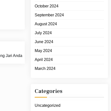
October 2024
September 2024
August 2024
July 2024
June 2024
May 2024
ng Jari Anda
April 2024
March 2024
Categories
Uncategorized