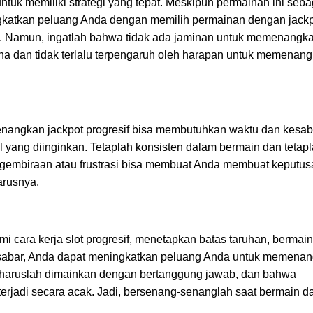
ntuk memiliki strategi yang tepat. Meskipun permainan ini seb
gkatkan peluang Anda dengan memilih permainan dengan jack
. Namun, ingatlah bahwa tidak ada jaminan untuk memenangka
sana dan tidak terlalu terpengaruh oleh harapan untuk memenan
menangkan jackpot progresif bisa membutuhkan waktu dan kesaba
 yang diinginkan. Tetaplah konsisten dalam bermain dan tetap
kegembiraan atau frustrasi bisa membuat Anda membuat keputu
arusnya.
i cara kerja slot progresif, menetapkan batas taruhan, bermai
dan sabar, Anda dapat meningkatkan peluang Anda untuk memena
ian haruslah dimainkan dengan bertanggung jawab, dan bahwa
erjadi secara acak. Jadi, bersenang-senanglah saat bermain d