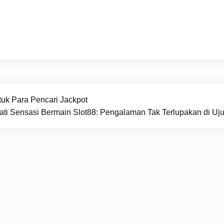
tuk Para Pencari Jackpot
ti Sensasi Bermain Slot88: Pengalaman Tak Terlupakan di Uju