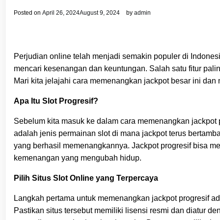
Posted on
April 26, 2024
August 9, 2024
by
admin
Perjudian online telah menjadi semakin populer di Indone
mencari kesenangan dan keuntungan. Salah satu fitur paling
Mari kita jelajahi cara memenangkan jackpot besar ini da
Apa Itu Slot Progresif?
Sebelum kita masuk ke dalam cara memenangkan jackpot prog
adalah jenis permainan slot di mana jackpot terus bertam
yang berhasil memenangkannya. Jackpot progresif bisa me
kemenangan yang mengubah hidup.
Pilih Situs Slot Online yang Terpercaya
Langkah pertama untuk memenangkan jackpot progresif adala
Pastikan situs tersebut memiliki lisensi resmi dan diatur d