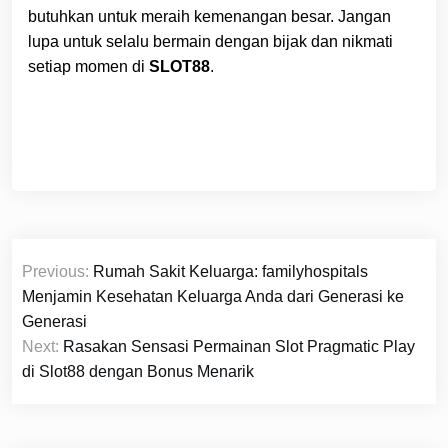
butuhkan untuk meraih kemenangan besar. Jangan
lupa untuk selalu bermain dengan bijak dan nikmati
setiap momen di
SLOT88
.
Post
Previous:
Rumah Sakit Keluarga: familyhospitals
navigation
Menjamin Kesehatan Keluarga Anda dari Generasi ke
Generasi
Next:
Rasakan Sensasi Permainan Slot Pragmatic Play
di Slot88 dengan Bonus Menarik