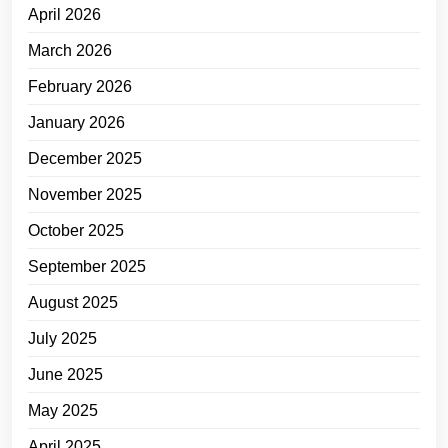
April 2026
March 2026
February 2026
January 2026
December 2025
November 2025
October 2025
September 2025
August 2025
July 2025
June 2025
May 2025
April 2025