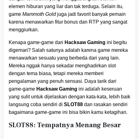
elemen hiburan yang liar dan tak terduga. Selain itu,
game
Mammoth Gold
juga jadi favorit banyak pemain
karena menawarkan fitur bonus dan RTP yang sangat
menggiurkan.
Kenapa game-game dari
Hacksaw Gaming
ini begitu
digemari? Salah satunya adalah karena game mereka
menawarkan sesuatu yang berbeda dari yang lain.
Mereka nggak hanya sekadar menghadirkan slot
dengan tema biasa, tetapi mereka memberi
pengalaman yang penuh sensasi. Daya tarik dari
game-game
Hacksaw Gaming
ini adalah keseruan
yang sulit untuk dijelaskan dengan kata-kata, lebih baik
langsung coba sendiri di
SLOT88
dan rasakan sendiri
bagaimana game-game ini bisa bikin kamu ketagihan.
SLOT88
: Tempatnya Menang Besar