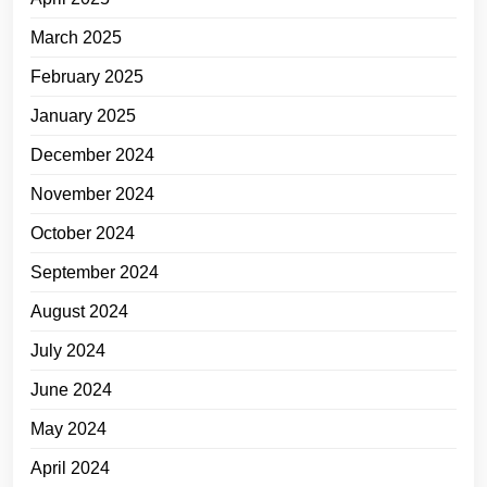
March 2025
February 2025
January 2025
December 2024
November 2024
October 2024
September 2024
August 2024
July 2024
June 2024
May 2024
April 2024