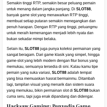
Semakin tinggi RTP, semakin besar peluang pemain
untuk menang dalam jangka panjang. Di
SLOT88
,
banyak game slot yang menawarkan RTP tinggi,
membuat setiap putaran semakin menegangkan dan
penuh harapan. Dengan RTP yang tinggi, peluangmu
untuk meraih kemenangan menjadi lebih nyata dan
bukan sekadar mimpi belaka.
Selain itu,
SLOT88
juga punya koleksi permainan yang
sangat beragam. Dari game klasik yang simpel, hingga
game-slot yang lebih modern dengan fitur bonus yang
memukau, semuanya tersedia di sini. Kalau kamu tipe
pemain yang suka variasi,
SLOT88
adalah tempat
yang bisa memuaskan hasrat bermainmu. Ditambah
lagi, tampilan visual yang menarik dan sistem suara
yang memukau, bikin permainan slot di
SLOT88
bukan
cuma seru, tapi juga enak dipandang dan didengar.
Hacksaw Gaming
: Penyedia Game