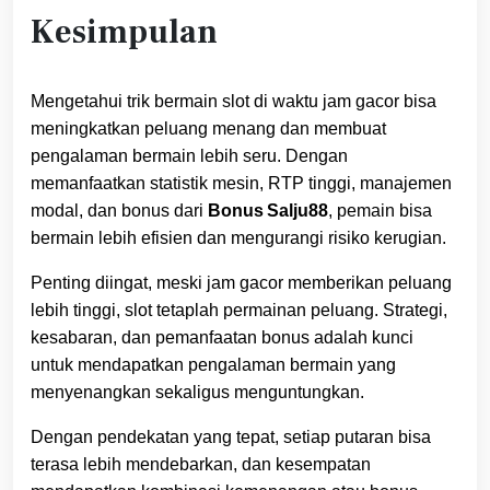
Kesimpulan
Mengetahui trik bermain slot di waktu jam gacor bisa
meningkatkan peluang menang dan membuat
pengalaman bermain lebih seru. Dengan
memanfaatkan statistik mesin, RTP tinggi, manajemen
modal, dan bonus dari
Bonus Salju88
, pemain bisa
bermain lebih efisien dan mengurangi risiko kerugian.
Penting diingat, meski jam gacor memberikan peluang
lebih tinggi, slot tetaplah permainan peluang. Strategi,
kesabaran, dan pemanfaatan bonus adalah kunci
untuk mendapatkan pengalaman bermain yang
menyenangkan sekaligus menguntungkan.
Dengan pendekatan yang tepat, setiap putaran bisa
terasa lebih mendebarkan, dan kesempatan