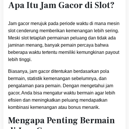
Apa Itu Jam Gacor di Slot?
Jam gacor merujuk pada periode waktu di mana mesin
slot cenderung memberikan kemenangan lebih sering.
Meski slot tetaplah permainan peluang dan tidak ada
jaminan menang, banyak pemain percaya bahwa
beberapa waktu tertentu memiliki kemungkinan payout
lebih tinggi.
Biasanya, jam gacor ditentukan berdasarkan pola
bermain, statistik kemenangan sebelumnya, dan
pengalaman para pemain. Dengan mengetahui jam
gacor, Anda bisa mengatur waktu bermain agar lebih
efisien dan meningkatkan peluang mendapatkan
kombinasi kemenangan atau bonus menarik.
Mengapa Penting Bermain