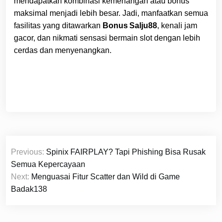
mendapatkan kombinasi kemenangan atau bonus
maksimal menjadi lebih besar. Jadi, manfaatkan semua
fasilitas yang ditawarkan
Bonus Salju88
, kenali jam
gacor, dan nikmati sensasi bermain slot dengan lebih
cerdas dan menyenangkan.
Post
Previous:
Spinix FAIRPLAY? Tapi Phishing Bisa Rusak
navigation
Semua Kepercayaan
Next:
Menguasai Fitur Scatter dan Wild di Game
Badak138