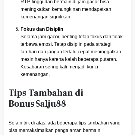
RTP tinggi dan bermain di jam gacor bisa
meningkatkan kemungkinan mendapatkan
kemenangan signifikan.
Fokus dan Disiplin
Selama jam gacor, penting tetap fokus dan tidak
terbawa emosi. Tetap disiplin pada strategi
taruhan dan jangan terlalu cepat meninggalkan
mesin hanya karena kalah beberapa putaran.
Kesabaran sering kali menjadi kunci
kemenangan.
Tips Tambahan di
Bonus Salju88
Selain trik di atas, ada beberapa tips tambahan yang
bisa memaksimalkan pengalaman bermain: