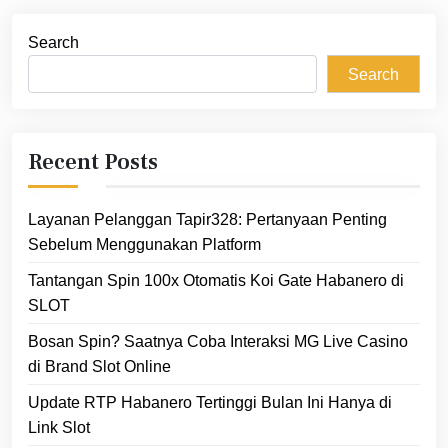
Search
Search
Recent Posts
Layanan Pelanggan Tapir328: Pertanyaan Penting
Sebelum Menggunakan Platform
Tantangan Spin 100x Otomatis Koi Gate Habanero di
SLOT
Bosan Spin? Saatnya Coba Interaksi MG Live Casino
di Brand Slot Online
Update RTP Habanero Tertinggi Bulan Ini Hanya di
Link Slot