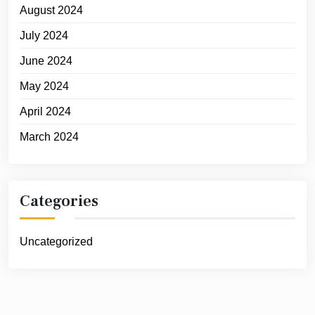
August 2024
July 2024
June 2024
May 2024
April 2024
March 2024
Categories
Uncategorized