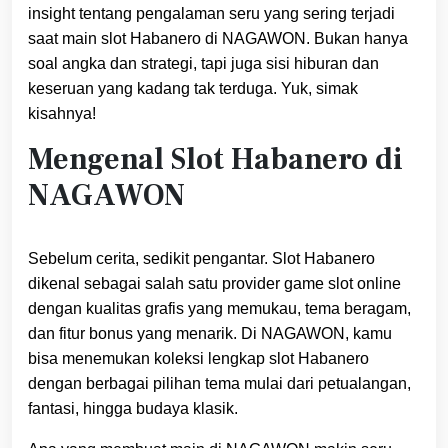
insight tentang pengalaman seru yang sering terjadi
saat main slot Habanero di NAGAWON. Bukan hanya
soal angka dan strategi, tapi juga sisi hiburan dan
keseruan yang kadang tak terduga. Yuk, simak
kisahnya!
Mengenal Slot Habanero di
NAGAWON
Sebelum cerita, sedikit pengantar. Slot Habanero
dikenal sebagai salah satu provider game slot online
dengan kualitas grafis yang memukau, tema beragam,
dan fitur bonus yang menarik. Di NAGAWON, kamu
bisa menemukan koleksi lengkap slot Habanero
dengan berbagai pilihan tema mulai dari petualangan,
fantasi, hingga budaya klasik.