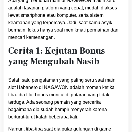
Apa yang membuat main di NAGAWON makin seru
adalah layanan platform yang cepat, mudah diakses
lewat smartphone atau komputer, serta sistem
keamanan yang terpercaya. Jadi, saat kamu asyik
bermain, fokus hanya soal menikmati permainan dan
mencari kemenangan.
Cerita 1: Kejutan Bonus
yang Mengubah Nasib
Salah satu pengalaman yang paling seru saat main
slot Habanero di NAGAWON adalah momen ketika
tiba-tiba fitur bonus muncul di putaran yang tidak
terduga. Ada seorang pemain yang bercerita
bagaimana dia sudah hampir menyerah karena
berturut-turut kalah beberapa kali.
Namun, tiba-tiba saat dia putar gulungan di game