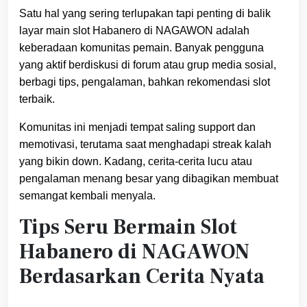
Satu hal yang sering terlupakan tapi penting di balik
layar main slot Habanero di NAGAWON adalah
keberadaan komunitas pemain. Banyak pengguna
yang aktif berdiskusi di forum atau grup media sosial,
berbagi tips, pengalaman, bahkan rekomendasi slot
terbaik.
Komunitas ini menjadi tempat saling support dan
memotivasi, terutama saat menghadapi streak kalah
yang bikin down. Kadang, cerita-cerita lucu atau
pengalaman menang besar yang dibagikan membuat
semangat kembali menyala.
Tips Seru Bermain Slot
Habanero di NAGAWON
Berdasarkan Cerita Nyata