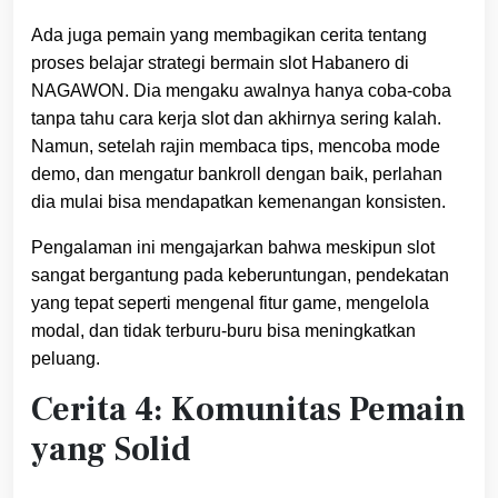
Ada juga pemain yang membagikan cerita tentang
proses belajar strategi bermain slot Habanero di
NAGAWON. Dia mengaku awalnya hanya coba-coba
tanpa tahu cara kerja slot dan akhirnya sering kalah.
Namun, setelah rajin membaca tips, mencoba mode
demo, dan mengatur bankroll dengan baik, perlahan
dia mulai bisa mendapatkan kemenangan konsisten.
Pengalaman ini mengajarkan bahwa meskipun slot
sangat bergantung pada keberuntungan, pendekatan
yang tepat seperti mengenal fitur game, mengelola
modal, dan tidak terburu-buru bisa meningkatkan
peluang.
Cerita 4: Komunitas Pemain
yang Solid