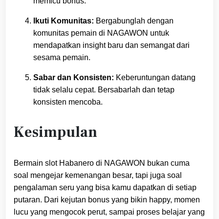
memicu bonus.
Ikuti Komunitas:
Bergabunglah dengan
komunitas pemain di NAGAWON untuk
mendapatkan insight baru dan semangat dari
sesama pemain.
Sabar dan Konsisten:
Keberuntungan datang
tidak selalu cepat. Bersabarlah dan tetap
konsisten mencoba.
Kesimpulan
Bermain slot Habanero di NAGAWON bukan cuma
soal mengejar kemenangan besar, tapi juga soal
pengalaman seru yang bisa kamu dapatkan di setiap
putaran. Dari kejutan bonus yang bikin happy, momen
lucu yang mengocok perut, sampai proses belajar yang