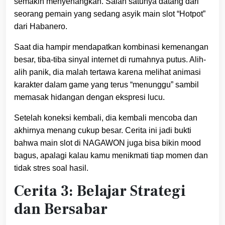
semakin menyenangkan. Salah satunya datang dari
seorang pemain yang sedang asyik main slot “Hotpot”
dari Habanero.
Saat dia hampir mendapatkan kombinasi kemenangan
besar, tiba-tiba sinyal internet di rumahnya putus. Alih-
alih panik, dia malah tertawa karena melihat animasi
karakter dalam game yang terus “menunggu” sambil
memasak hidangan dengan ekspresi lucu.
Setelah koneksi kembali, dia kembali mencoba dan
akhirnya menang cukup besar. Cerita ini jadi bukti
bahwa main slot di NAGAWON juga bisa bikin mood
bagus, apalagi kalau kamu menikmati tiap momen dan
tidak stres soal hasil.
Cerita 3: Belajar Strategi
dan Bersabar