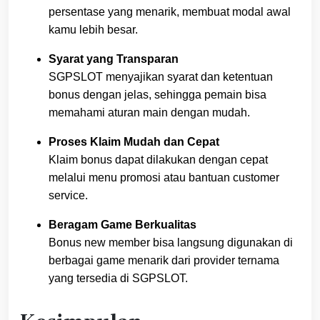
persentase yang menarik, membuat modal awal
kamu lebih besar.
Syarat yang Transparan
SGPSLOT menyajikan syarat dan ketentuan
bonus dengan jelas, sehingga pemain bisa
memahami aturan main dengan mudah.
Proses Klaim Mudah dan Cepat
Klaim bonus dapat dilakukan dengan cepat
melalui menu promosi atau bantuan customer
service.
Beragam Game Berkualitas
Bonus new member bisa langsung digunakan di
berbagai game menarik dari provider ternama
yang tersedia di SGPSLOT.