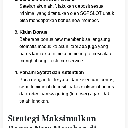
Setelah akun aktif, lakukan deposit sesuai
minimal yang ditentukan oleh SGPSLOT untuk
bisa mendapatkan bonus new member.
Klaim Bonus
Beberapa bonus new member bisa langsung
otomatis masuk ke akun, tapi ada juga yang
harus kamu klaim melalui menu promosi atau
menghubungi customer service.
Pahami Syarat dan Ketentuan
Baca dengan teliti syarat dan ketentuan bonus,
seperti minimal deposit, batas maksimal bonus,
dan ketentuan wagering (turnover) agar tidak
salah langkah.
Strategi Maksimalkan