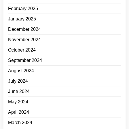
February 2025
January 2025
December 2024
November 2024
October 2024
September 2024
August 2024
July 2024
June 2024
May 2024
April 2024
March 2024