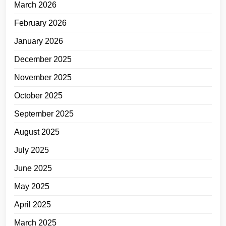
March 2026
February 2026
January 2026
December 2025
November 2025
October 2025
September 2025
August 2025
July 2025
June 2025
May 2025
April 2025
March 2025