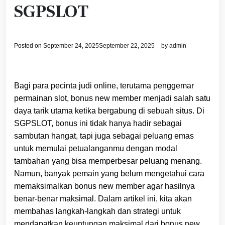
SGPSLOT
Posted on
September 24, 2025
September 22, 2025
by
admin
Bagi para pecinta judi online, terutama penggemar
permainan slot, bonus new member menjadi salah satu
daya tarik utama ketika bergabung di sebuah situs. Di
SGPSLOT, bonus ini tidak hanya hadir sebagai
sambutan hangat, tapi juga sebagai peluang emas
untuk memulai petualanganmu dengan modal
tambahan yang bisa memperbesar peluang menang.
Namun, banyak pemain yang belum mengetahui cara
memaksimalkan bonus new member agar hasilnya
benar-benar maksimal. Dalam artikel ini, kita akan
membahas langkah-langkah dan strategi untuk
mendapatkan keuntungan maksimal dari bonus new