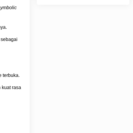
symbolic
nya.
 sebagai
 terbuka.
 kuat rasa
.