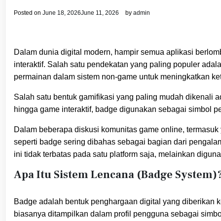
Posted on
June 18, 2026
June 11, 2026
by
admin
Dalam dunia digital modern, hampir semua aplikasi berl
interaktif. Salah satu pendekatan yang paling populer adal
permainan dalam sistem non-game untuk meningkatkan ket
Salah satu bentuk gamifikasi yang paling mudah dikenali 
hingga game interaktif, badge digunakan sebagai simbol 
Dalam beberapa diskusi komunitas game online, termasuk 
seperti badge sering dibahas sebagai bagian dari pengal
ini tidak terbatas pada satu platform saja, melainkan diguna
Apa Itu Sistem Lencana (Badge System)
Badge adalah bentuk penghargaan digital yang diberikan k
biasanya ditampilkan dalam profil pengguna sebagai simb