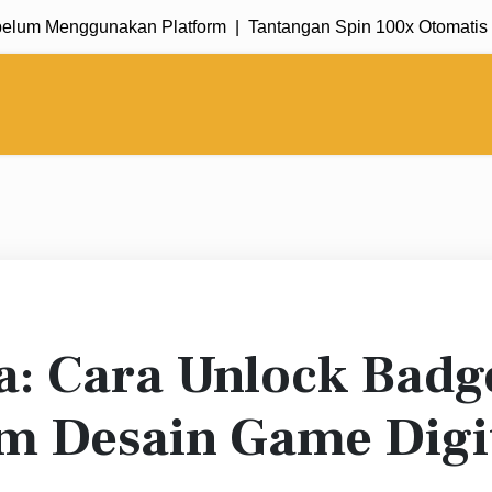
m Menggunakan Platform |
Tantangan Spin 100x Otomatis Koi
a: Cara Unlock Badg
am Desain Game Digi