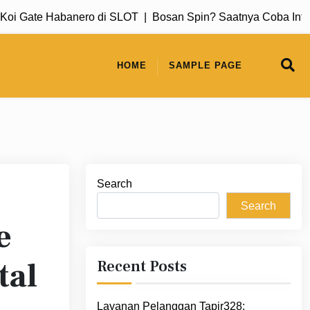
 Gate Habanero di SLOT |
Bosan Spin? Saatnya Coba Interaksi
HOME
SAMPLE PAGE
Search
Search
e
tal
Recent Posts
Layanan Pelanggan Tapir328: