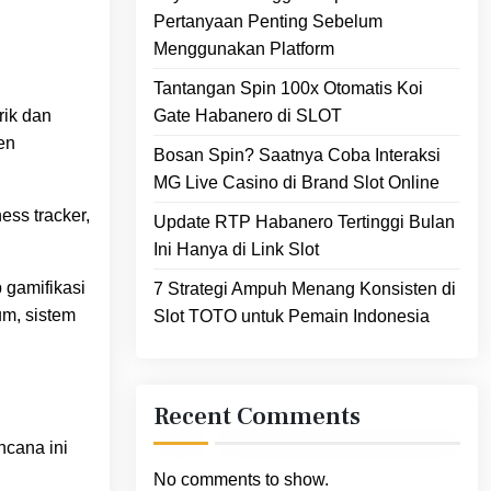
Pertanyaan Penting Sebelum
Menggunakan Platform
Tantangan Spin 100x Otomatis Koi
rik dan
Gate Habanero di SLOT
en
Bosan Spin? Saatnya Coba Interaksi
MG Live Casino di Brand Slot Online
ness tracker,
Update RTP Habanero Tertinggi Bulan
Ini Hanya di Link Slot
 gamifikasi
7 Strategi Ampuh Menang Konsisten di
um, sistem
Slot TOTO untuk Pemain Indonesia
Recent Comments
ncana ini
No comments to show.