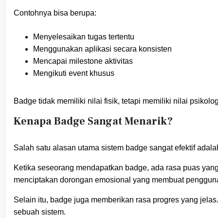
Contohnya bisa berupa:
Menyelesaikan tugas tertentu
Menggunakan aplikasi secara konsisten
Mencapai milestone aktivitas
Mengikuti event khusus
Badge tidak memiliki nilai fisik, tetapi memiliki nilai psikol
Kenapa Badge Sangat Menarik?
Salah satu alasan utama sistem badge sangat efektif ada
Ketika seseorang mendapatkan badge, ada rasa puas yang mu
menciptakan dorongan emosional yang membuat pengguna in
Selain itu, badge juga memberikan rasa progres yang jel
sebuah sistem.