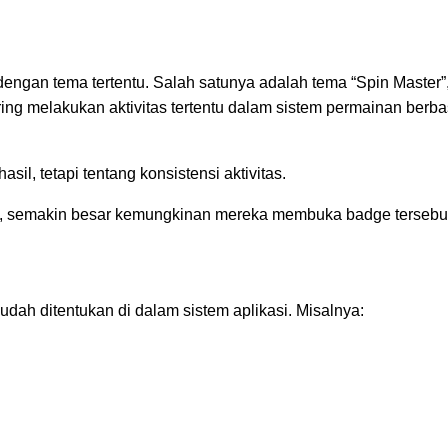
engan tema tertentu. Salah satunya adalah tema “Spin Master”,
g melakukan aktivitas tertentu dalam sistem permainan berba
sil, tetapi tentang konsistensi aktivitas.
ntu, semakin besar kemungkinan mereka membuka badge tersebu
dah ditentukan di dalam sistem aplikasi. Misalnya: