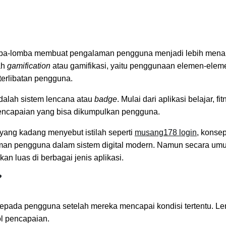
omba-lomba membuat pengalaman pengguna menjadi lebih mena
ah
gamification
atau gamifikasi, yaitu penggunaan elemen-elem
erlibatan pengguna.
adalah sistem lencana atau
badge
. Mulai dari aplikasi belajar, fit
pencapaian yang bisa dikumpulkan pengguna.
yang kadang menyebut istilah seperti
musang178 login
, konsep
aman pengguna dalam sistem digital modern. Namun secara um
kan luas di berbagai jenis aplikasi.
?
epada pengguna setelah mereka mencapai kondisi tertentu. Le
ol pencapaian.