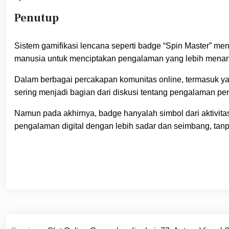
Penutup
Sistem gamifikasi lencana seperti badge “Spin Master” m
manusia untuk menciptakan pengalaman yang lebih menarik 
Dalam berbagai percakapan komunitas online, termasuk ya
sering menjadi bagian dari diskusi tentang pengalaman pe
Namun pada akhirnya, badge hanyalah simbol dari aktivit
pengalaman digital dengan lebih sadar dan seimbang, tan
Post