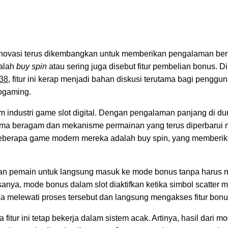
ai inovasi terus dikembangkan untuk memberikan pengalaman be
dalah
buy spin
atau sering juga disebut fitur pembelian bonus. D
38
, fitur ini kerap menjadi bahan diskusi terutama bagi penggu
rogaming.
am industri game slot digital. Dengan pengalaman panjang di d
 tema beragam dan mekanisme permainan yang terus diperbarui 
 beberapa game modern mereka adalah buy spin, yang memberik
nkan pemain untuk langsung masuk ke mode bonus tanpa harus
anya, mode bonus dalam slot diaktifkan ketika simbol scatter 
a melewati proses tersebut dan langsung mengakses fitur bonus
itur ini tetap bekerja dalam sistem acak. Artinya, hasil dari 