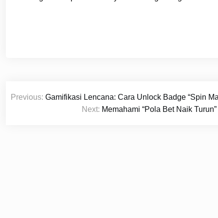
Post
Previous:
Gamifikasi Lencana: Cara Unlock Badge “Spin Ma
navigation
Next:
Memahami “Pola Bet Naik Turun” 