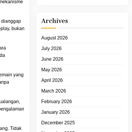
a mekanisme
Archives
ng dianggap
eplay, bukan
August 2026
ara
July 2026
ada
June 2026
May 2026
pemain yang
April 2026
tanpa
March 2026
ualangan,
February 2026
a pengalaman
January 2026
December 2025
ang. Tidak