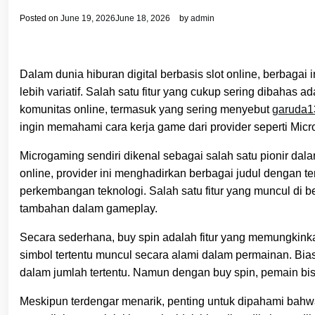
Posted on
June 19, 2026
June 18, 2026
by
admin
Dalam dunia hiburan digital berbasis slot online, berbag
lebih variatif. Salah satu fitur yang cukup sering dibahas a
komunitas online, termasuk yang sering menyebut
garuda1
ingin memahami cara kerja game dari provider seperti Mic
Microgaming sendiri dikenal sebagai salah satu pionir dal
online, provider ini menghadirkan berbagai judul dengan
perkembangan teknologi. Salah satu fitur yang muncul di
tambahan dalam gameplay.
Secara sederhana, buy spin adalah fitur yang memungki
simbol tertentu muncul secara alami dalam permainan. Bias
dalam jumlah tertentu. Namun dengan buy spin, pemain bis
Meskipun terdengar menarik, penting untuk dipahami bahwa f