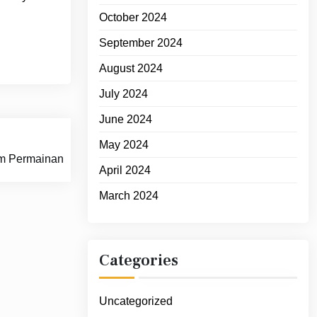
October 2024
September 2024
August 2024
July 2024
June 2024
May 2024
em Permainan
April 2024
March 2024
Categories
Uncategorized