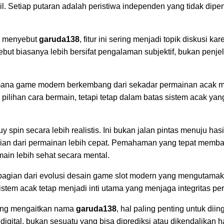
l. Setiap putaran adalah peristiwa independen yang tidak dipe
ng menyebut
garuda138
, fitur ini sering menjadi topik diskusi ka
but biasanya lebih bersifat pengalaman subjektif, bukan penje
agaimana game modern berkembang dari sekadar permainan acak 
i pilihan cara bermain, tetapi tetap dalam batas sistem acak ya
spin secara lebih realistis. Ini bukan jalan pintas menuju hasil
ian dari permainan lebih cepat. Pemahaman yang tepat memba
in lebih sehat secara mental.
h bagian dari evolusi desain game slot modern yang mengutama
stem acak tetap menjadi inti utama yang menjaga integritas pe
ering mengaitkan nama
garuda138
, hal paling penting untuk diin
gital, bukan sesuatu yang bisa diprediksi atau dikendalikan h