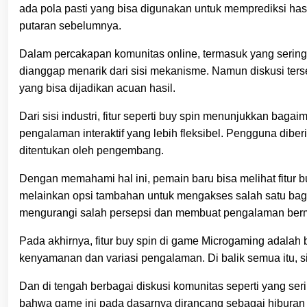
ada pola pasti yang bisa digunakan untuk memprediksi hasi
putaran sebelumnya.
Dalam percakapan komunitas online, termasuk yang seri
dianggap menarik dari sisi mekanisme. Namun diskusi terse
yang bisa dijadikan acuan hasil.
Dari sisi industri, fitur seperti buy spin menunjukkan b
pengalaman interaktif yang lebih fleksibel. Pengguna diber
ditentukan oleh pengembang.
Dengan memahami hal ini, pemain baru bisa melihat fitur buy 
melainkan opsi tambahan untuk mengakses salah satu bag
mengurangi salah persepsi dan membuat pengalaman berma
Pada akhirnya, fitur buy spin di game Microgaming adala
kenyamanan dan variasi pengalaman. Di balik semua itu, si
Dan di tengah berbagai diskusi komunitas seperti yang s
bahwa game ini pada dasarnya dirancang sebagai hiburan di