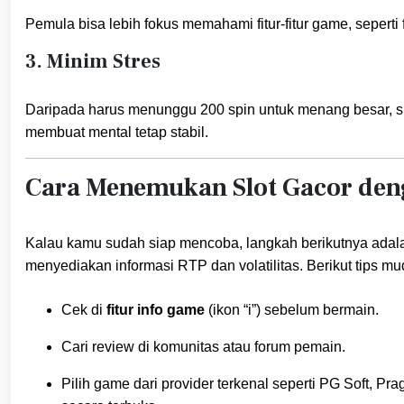
Pemula bisa lebih fokus memahami fitur-fitur game, seperti f
3.
Minim Stres
Daripada harus menunggu 200 spin untuk menang besar, sl
membuat mental tetap stabil.
Cara Menemukan Slot Gacor deng
Kalau kamu sudah siap mencoba, langkah berikutnya adalah
menyediakan informasi RTP dan volatilitas. Berikut tips
Cek di
fitur info game
(ikon “i”) sebelum bermain.
Cari review di komunitas atau forum pemain.
Pilih game dari provider terkenal seperti PG Soft, P