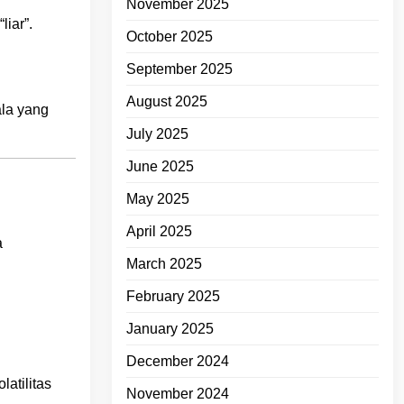
November 2025
liar”.
October 2025
September 2025
August 2025
ala yang
July 2025
June 2025
May 2025
April 2025
a
March 2025
February 2025
January 2025
December 2024
atilitas
November 2024