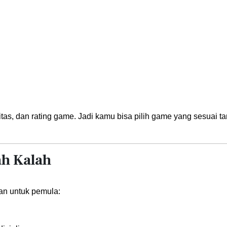
litas, dan rating game. Jadi kamu bisa pilih game yang sesuai t
h Kalah
an untuk pemula: