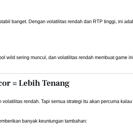
abil banget. Dengan volatilitas rendah dan RTP tinggi, ini adal
mbol wild sering muncul, dan volatilitas rendah membuat game i
acor = Lebih Tenang
volatilitas rendah. Tapi semua strategi itu akan percuma kala
emberikan banyak keuntungan tambahan: