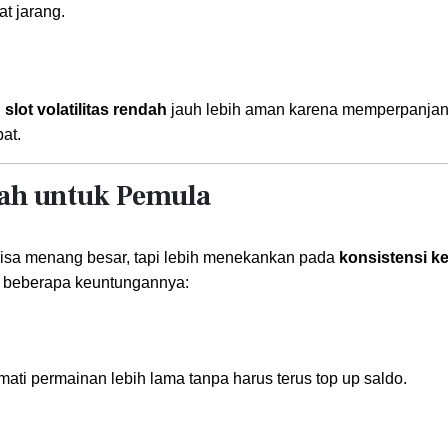
t jarang.
,
slot volatilitas rendah
jauh lebih aman karena memperpanjan
at.
dah untuk Pemula
k bisa menang besar, tapi lebih menekankan pada
konsistensi 
a beberapa keuntungannya:
ti permainan lebih lama tanpa harus terus top up saldo.