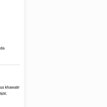
ada
rus khawatir
jar,