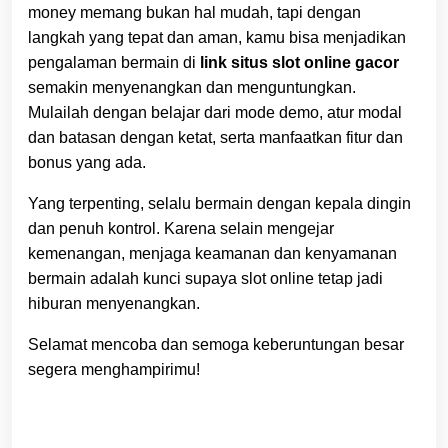
money memang bukan hal mudah, tapi dengan
langkah yang tepat dan aman, kamu bisa menjadikan
pengalaman bermain di
link situs slot online gacor
semakin menyenangkan dan menguntungkan.
Mulailah dengan belajar dari mode demo, atur modal
dan batasan dengan ketat, serta manfaatkan fitur dan
bonus yang ada.
Yang terpenting, selalu bermain dengan kepala dingin
dan penuh kontrol. Karena selain mengejar
kemenangan, menjaga keamanan dan kenyamanan
bermain adalah kunci supaya slot online tetap jadi
hiburan menyenangkan.
Selamat mencoba dan semoga keberuntungan besar
segera menghampirimu!