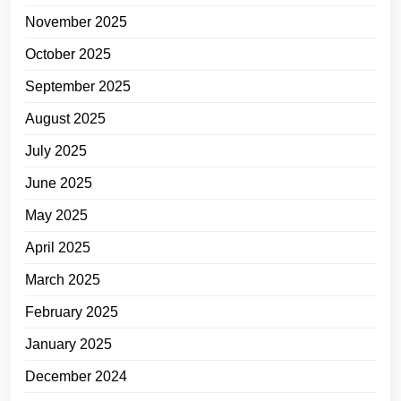
November 2025
October 2025
September 2025
August 2025
July 2025
June 2025
May 2025
April 2025
March 2025
February 2025
January 2025
December 2024