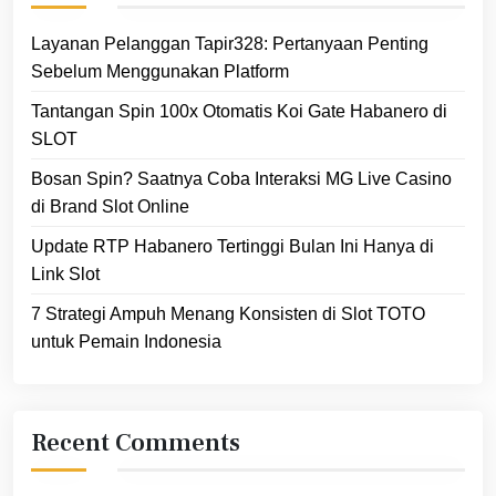
Layanan Pelanggan Tapir328: Pertanyaan Penting
Sebelum Menggunakan Platform
Tantangan Spin 100x Otomatis Koi Gate Habanero di
SLOT
Bosan Spin? Saatnya Coba Interaksi MG Live Casino
di Brand Slot Online
Update RTP Habanero Tertinggi Bulan Ini Hanya di
Link Slot
7 Strategi Ampuh Menang Konsisten di Slot TOTO
untuk Pemain Indonesia
Recent Comments