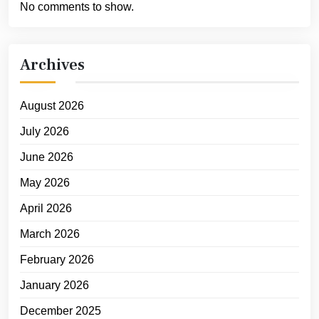
No comments to show.
Archives
August 2026
July 2026
June 2026
May 2026
April 2026
March 2026
February 2026
January 2026
December 2025