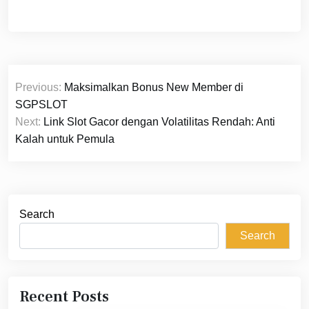
Post
Previous:
Maksimalkan Bonus New Member di
navigation
SGPSLOT
Next:
Link Slot Gacor dengan Volatilitas Rendah: Anti
Kalah untuk Pemula
Search
Search
Recent Posts