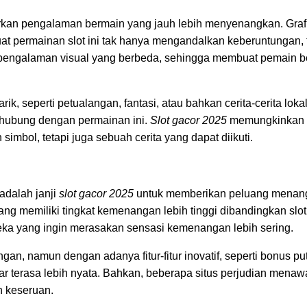
an pengalaman bermain yang jauh lebih menyenangkan. Graf
t permainan slot ini tak hanya mengandalkan keberuntungan, t
n pengalaman visual yang berbeda, sehingga membuat pemain b
, seperti petualangan, fantasi, atau bahkan cerita-cerita loka
rhubung dengan permainan ini.
Slot gacor 2025
memungkinkan 
imbol, tetapi juga sebuah cerita yang dapat diikuti.
adalah janji
slot gacor 2025
untuk memberikan peluang menang
yang memiliki tingkat kemenangan lebih tinggi dibandingkan slot
reka yang ingin merasakan sensasi kemenangan lebih sering.
an, namun dengan adanya fitur-fitur inovatif, seperti bonus put
r terasa lebih nyata. Bahkan, beberapa situs perjudian menaw
 keseruan.