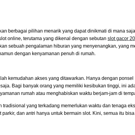
kan berbagai pilihan menarik yang dapat dinikmati di mana saj
lot online, terutama yang dikenal dengan sebutan
slot gacor 2
lainkan sebuah pengalaman hiburan yang menyenangkan, yang 
, namun dengan kenyamanan penuh di rumah.
lah kemudahan akses yang ditawarkan. Hanya dengan ponsel p
saja. Bagi banyak orang yang memiliki kesibukan tinggi, ini ada
enyamanan rumah atau menghabiskan waktu berjam-jam di temp
an tradisional yang terkadang memerlukan waktu dan tenaga eks
arkir, dan antri hanya untuk bermain slot. Kini, semua itu bis