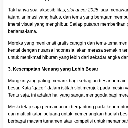
Tak hanya soal aksesibilitas,
slot gacor 2025
juga menawark
tajam, animasi yang halus, dan tema yang beragam membua
imersi visual yang menghibur. Setiap putaran memberika
berlama-lama.
Mereka yang menikmati grafis canggih dan tema-tema menarik
kental dengan nuansa Indonesia, akan merasa semakin te
untuk menikmati hiburan yang lebih dari sekadar angka dan s
3. Kesempatan Menang yang Lebih Besar
Mungkin yang paling menarik bagi sebagian besar pemain 
besar. Kata “gacor” dalam istilah slot merujuk pada mesin 
Tentu saja, ini adalah hal yang sangat menggoda bagi me
Meski tetap saja permainan ini bergantung pada keberuntung
dan multiplikator, peluang untuk memenangkan hadiah besa
berbagai macam turnamen atau kompetisi untuk menambah