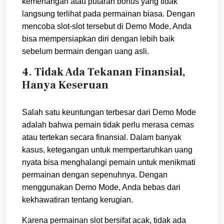
kemenangan atau putaran bonus yang tidak
langsung terlihat pada permainan biasa. Dengan
mencoba slot-slot tersebut di Demo Mode, Anda
bisa mempersiapkan diri dengan lebih baik
sebelum bermain dengan uang asli.
4. Tidak Ada Tekanan Finansial,
Hanya Keseruan
Salah satu keuntungan terbesar dari Demo Mode
adalah bahwa pemain tidak perlu merasa cemas
atau tertekan secara finansial. Dalam banyak
kasus, ketegangan untuk mempertaruhkan uang
nyata bisa menghalangi pemain untuk menikmati
permainan dengan sepenuhnya. Dengan
menggunakan Demo Mode, Anda bebas dari
kekhawatiran tentang kerugian.
Karena permainan slot bersifat acak, tidak ada