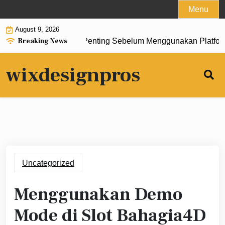
Skip
Menu
to
August 9, 2026
content
Breaking News
pir328: Pertanyaan Penting Sebelum Menggunakan Platform 
wixdesignpros
Uncategorized
Menggunakan Demo
Mode di Slot Bahagia4D