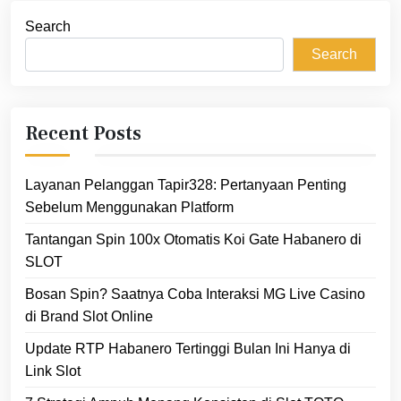
Search
Search
Recent Posts
Layanan Pelanggan Tapir328: Pertanyaan Penting
Sebelum Menggunakan Platform
Tantangan Spin 100x Otomatis Koi Gate Habanero di
SLOT
Bosan Spin? Saatnya Coba Interaksi MG Live Casino
di Brand Slot Online
Update RTP Habanero Tertinggi Bulan Ini Hanya di
Link Slot