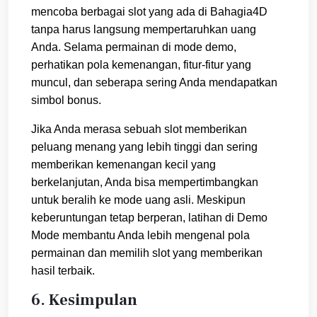
mencoba berbagai slot yang ada di Bahagia4D
tanpa harus langsung mempertaruhkan uang
Anda. Selama permainan di mode demo,
perhatikan pola kemenangan, fitur-fitur yang
muncul, dan seberapa sering Anda mendapatkan
simbol bonus.
Jika Anda merasa sebuah slot memberikan
peluang menang yang lebih tinggi dan sering
memberikan kemenangan kecil yang
berkelanjutan, Anda bisa mempertimbangkan
untuk beralih ke mode uang asli. Meskipun
keberuntungan tetap berperan, latihan di Demo
Mode membantu Anda lebih mengenal pola
permainan dan memilih slot yang memberikan
hasil terbaik.
6. Kesimpulan