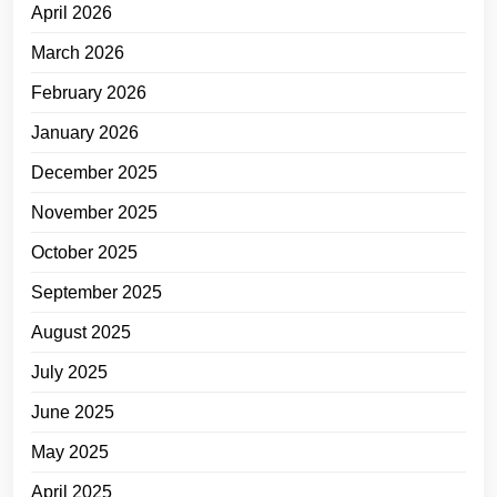
April 2026
March 2026
February 2026
January 2026
December 2025
November 2025
October 2025
September 2025
August 2025
July 2025
June 2025
May 2025
April 2025