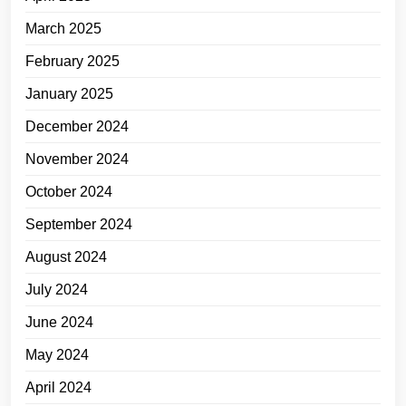
March 2025
February 2025
January 2025
December 2024
November 2024
October 2024
September 2024
August 2024
July 2024
June 2024
May 2024
April 2024