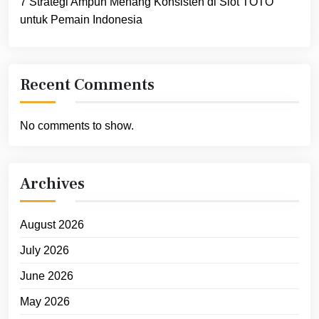
7 Strategi Ampuh Menang Konsisten di Slot TOTO
untuk Pemain Indonesia
Recent Comments
No comments to show.
Archives
August 2026
July 2026
June 2026
May 2026