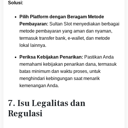
Solusi:
Pilih Platform dengan Beragam Metode
Pembayaran:
Sultan Slot menyediakan berbagai
metode pembayaran yang aman dan nyaman,
termasuk transfer bank, e-wallet, dan metode
lokal lainnya.
Periksa Kebijakan Penarikan:
Pastikan Anda
memahami kebijakan penarikan dana, termasuk
batas minimum dan waktu proses, untuk
menghindari kebingungan saat menarik
kemenangan Anda.
7.
Isu Legalitas dan
Regulasi