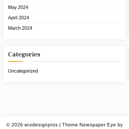
May 2024
April 2024
March 2024
Categories
Uncategorized
© 2026
wixdesignpros
|
Theme Newspaper Eye
by