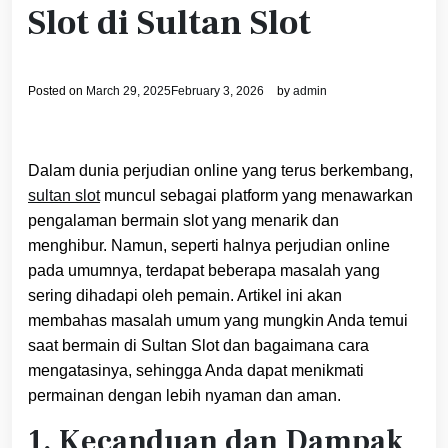
Slot di Sultan Slot
Posted on
March 29, 2025
February 3, 2026
by
admin
Dalam dunia perjudian online yang terus berkembang,
sultan slot
muncul sebagai platform yang menawarkan
pengalaman bermain slot yang menarik dan
menghibur.
Namun, seperti halnya perjudian online
pada umumnya, terdapat beberapa masalah yang
sering dihadapi oleh pemain.
Artikel ini akan
membahas masalah umum yang mungkin Anda temui
saat bermain di Sultan Slot dan bagaimana cara
mengatasinya, sehingga Anda dapat menikmati
permainan dengan lebih nyaman dan aman.
1.
Kecanduan dan Dampak