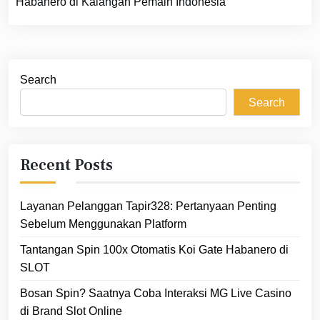
Habanero di Kalangan Pemain Indonesia
Search
Search
Recent Posts
Layanan Pelanggan Tapir328: Pertanyaan Penting
Sebelum Menggunakan Platform
Tantangan Spin 100x Otomatis Koi Gate Habanero di
SLOT
Bosan Spin? Saatnya Coba Interaksi MG Live Casino
di Brand Slot Online