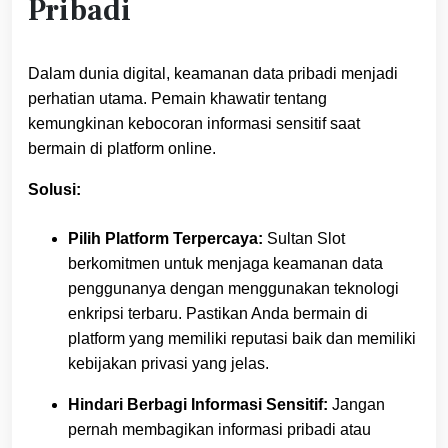
Pribadi
Dalam dunia digital, keamanan data pribadi menjadi
perhatian utama.
Pemain khawatir tentang
kemungkinan kebocoran informasi sensitif saat
bermain di platform online.
Solusi:
Pilih Platform Terpercaya:
Sultan Slot
berkomitmen untuk menjaga keamanan data
penggunanya dengan menggunakan teknologi
enkripsi terbaru. Pastikan Anda bermain di
platform yang memiliki reputasi baik dan memiliki
kebijakan privasi yang jelas.
Hindari Berbagi Informasi Sensitif:
Jangan
pernah membagikan informasi pribadi atau