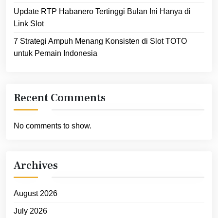
Update RTP Habanero Tertinggi Bulan Ini Hanya di
Link Slot
7 Strategi Ampuh Menang Konsisten di Slot TOTO
untuk Pemain Indonesia
Recent Comments
No comments to show.
Archives
August 2026
July 2026