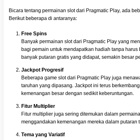
Bicara tentang permainan slot dari Pragmatic Play, ada beb
Berikut beberapa di antaranya:
Free Spins
Banyak permainan slot dari Pragmatic Play yang men
bagi pemain untuk mendapatkan hadiah tanpa harus b
banyak putaran gratis yang didapat, semakin besar 
Jackpot Progresif
Beberapa game slot dari Pragmatic Play juga menawa
taruhan yang dipasang. Jackpot ini terus berkemban
kemenangan besar dengan sedikit keberuntungan.
Fitur Multiplier
Fitur multiplier juga sering ditemukan dalam permain
menggandakan kemenangan mereka dalam putaran tert
Tema yang Variatif