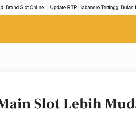
rand Slot Online |
Update RTP Habanero Tertinggi Bulan Ini H
 Main Slot Lebih Mu