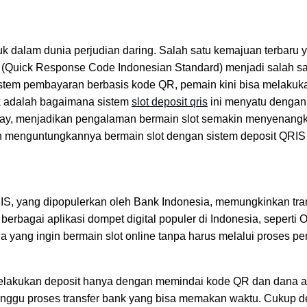
asuk dalam dunia perjudian daring. Salah satu kemajuan terbaru 
(Quick Response Code Indonesian Standard) menjadi salah sa
stem pembayaran berbasis kode QR, pemain kini bisa melakuka
ik adalah bagaimana sistem
slot deposit qris
ini menyatu dengan
 Play, menjadikan pengalaman bermain slot semakin menyenang
 dan menguntungkannya bermain slot dengan sistem deposit QRIS 
IS, yang dipopulerkan oleh Bank Indonesia, memungkinkan tra
erbagai aplikasi dompet digital populer di Indonesia, sepert
ja yang ingin bermain slot online tanpa harus melalui proses 
melakukan deposit hanya dengan memindai kode QR dan dana 
nunggu proses transfer bank yang bisa memakan waktu. Cukup 