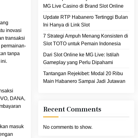
MG Live Casino di Brand Slot Online
Update RTP Habanero Tertinggi Bulan
yang
Ini Hanya di Link Slot
tu inovasi
7 Strategi Ampuh Menang Konsisten di
n transaksi
Slot TOTO untuk Pemain Indonesia
 permainan-
kan tanpa
Dari Slot Online ke MG Live: Istilah
ini.
Gameplay yang Perlu Dipahami
Tantangan Rejekibet: Modal 20 Ribu
Main Habanero Sampai Jadi Jutawan
nsaksi
i OVO, DANA,
pembayaran
Recent Comments
akan masuk
No comments to show.
dengan