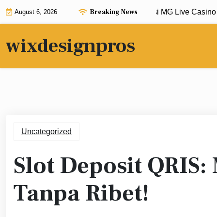
Skip
Breaking News
Bosan Spin? Saatnya Coba Interaksi MG Live Casino di B
August 6, 2026
to
content
wixdesignpros
Uncategorized
Slot Deposit QRIS:
Tanpa Ribet!