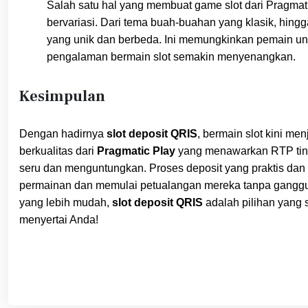
Salah satu hal yang membuat game slot dari Pragma
bervariasi. Dari tema buah-buahan yang klasik, hin
yang unik dan berbeda. Ini memungkinkan pemain un
pengalaman bermain slot semakin menyenangkan.
Kesimpulan
Dengan hadirnya
slot deposit QRIS
, bermain slot kini me
berkualitas dari
Pragmatic Play
yang menawarkan RTP tingg
seru dan menguntungkan. Proses deposit yang praktis da
permainan dan memulai petualangan mereka tanpa gangguan
yang lebih mudah,
slot deposit QRIS
adalah pilihan yang 
menyertai Anda!