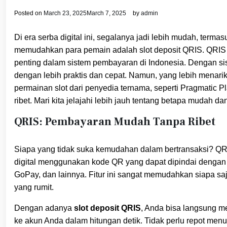
Posted on
March 23, 2025
March 7, 2025
by
admin
Di era serba digital ini, segalanya jadi lebih mudah, term
memudahkan para pemain adalah slot deposit QRIS. QRIS 
penting dalam sistem pembayaran di Indonesia. Dengan si
dengan lebih praktis dan cepat. Namun, yang lebih menar
permainan slot dari penyedia ternama, seperti Pragmatic
ribet. Mari kita jelajahi lebih jauh tentang betapa mudah
QRIS: Pembayaran Mudah Tanpa Ribet
Siapa yang tidak suka kemudahan dalam bertransaksi? QR
digital menggunakan kode QR yang dapat dipindai dengan b
GoPay, dan lainnya. Fitur ini sangat memudahkan siapa sa
yang rumit.
Dengan adanya
slot deposit QRIS
, Anda bisa langsung 
ke akun Anda dalam hitungan detik. Tidak perlu repot me